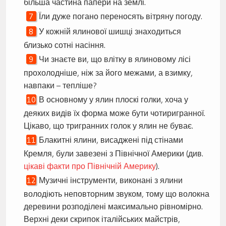
більша частина папери на землі.
Їли дуже погано переносять вітряну погоду.
У кожній ялинової шишці знаходиться
близько сотні насіння.
Чи знаєте ви, що влітку в ялиновому лісі
прохолодніше, ніж за його межами, а взимку,
навпаки – тепліше?
В основному у ялин плоскі голки, хоча у
деяких видів їх форма може бути чотиригранної.
Цікаво, що тригранних голок у ялин не буває.
Блакитні ялини, висаджені під стінами
Кремля, були завезені з Північної Америки (див.
цікаві факти про Північній Америку
).
Музичні інструменти, виконані з ялини
володіють неповторним звуком, тому що волокна
деревини розподілені максимально рівномірно.
Верхні деки скрипок італійських майстрів,