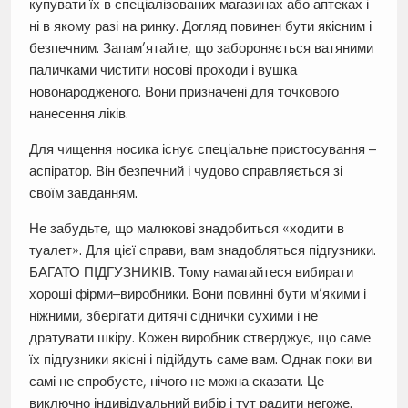
купувати їх в спеціалізованих магазинах або аптеках і
ні в якому разі на ринку. Догляд повинен бути якісним і
безпечним. Запам’ятайте, що забороняється ватяними
паличками чистити носові проходи і вушка
новонародженого. Вони призначені для точкового
нанесення ліків.
Для чищення носика існує спеціальне пристосування –
аспіратор. Він безпечний і чудово справляється зі
своїм завданням.
Не забудьте, що малюкові знадобиться «ходити в
туалет». Для цієї справи, вам знадобляться підгузники.
БАГАТО ПІДГУЗНИКІВ. Тому намагайтеся вибирати
хороші фірми–виробники. Вони повинні бути м’якими і
ніжними, зберігати дитячі сіднички сухими і не
дратувати шкіру. Кожен виробник стверджує, що саме
їх підгузники якісні і підійдуть саме вам. Однак поки ви
самі не спробуєте, нічого не можна сказати. Це
виключно індивідуальний вибір і тут радити негоже.