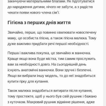
закінчуючи матеріальними благами. Як підготуватися
до народження дитини, нічого не забути, а з радістю
чекати появи нового члена сім’ї.
Гігієна з перших днів життя
Звичайно, перше, що повинно хвилювати новоспечену
маму, це особиста гігієна, а також гігієна малюка. Тому
дуже важливо придбати речі першої необхідності.
Перша і важлива покупка, це звичайно ж ванночка.
Краще якщо вона буде містка, тим самим прослужить
вам за необхідності довго. На сьогоднішній день
існують анатомічні ванночки. Вони зручні і безпечні.
Якщо ви вибрали іншу модель, то до неї знадобиться
купити гірку для купання.
Також малюка знадобиться витирати після купання,
тому простежте, щоб у нього був свій рушник і бажано
з куточком. Махровий рушник відмінне рішення, адже