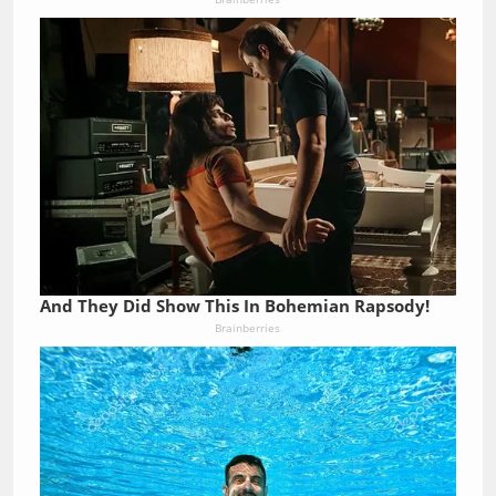
And They Did Show This In Bohemian Rapsody!
Brainberries