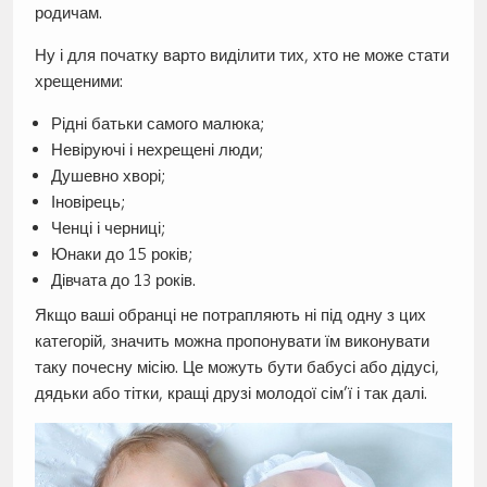
родичам.
Ну і для початку варто виділити тих, хто не може стати
хрещеними:
Рідні батьки самого малюка;
Невіруючі і нехрещені люди;
Душевно хворі;
Іновірець;
Ченці і черниці;
Юнаки до 15 років;
Дівчата до 13 років.
Якщо ваші обранці не потрапляють ні під одну з цих
категорій, значить можна пропонувати їм виконувати
таку почесну місію. Це можуть бути бабусі або дідусі,
дядьки або тітки, кращі друзі молодої сім’ї і так далі.