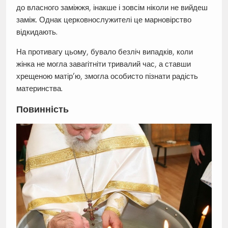
до власного заміжжя, інакше і зовсім ніколи не вийдеш
заміж. Однак церковнослужителі це марновірство
відкидають.
На противагу цьому, бувало безліч випадків, коли
жінка не могла завагітніти тривалий час, а ставши
хрещеною матір’ю, змогла особисто пізнати радість
материнства.
Повинність