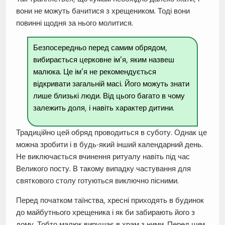
вони не можуть бачитися з хрещеником. Тоді вони
повинні щодня за нього молитися.
Безпосередньо перед самим обрядом,
вибирається церковне ім’я, яким назвеш
малюка. Це ім’я не рекомендується
відкривати загальній масі. Його можуть знати
лише близькі люди. Від цього багато в чому
залежить доля, і навіть характер дитини.
Традиційно цей обряд проводиться в суботу. Однак це
можна зробити і в будь-який інший календарний день.
Не виключається вчинення ритуалу навіть під час
Великого посту. В такому випадку частування для
святкового столу готуються виключно пісними.
Перед початком таїнства, хресні приходять в будинок
до майбутнього хрещеника і як би забирають його з
дому. Тобто малюк вирушає в храм з ними. Перед цим,