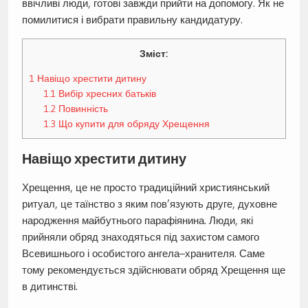
ввічливі люди, готові завжди прийти на допомогу. Як не
помилитися і вибрати правильну кандидатуру.
Зміст:
1
Навіщо хрестити дитину
1.1
Вибір хресних батьків
1.2
Повинність
1.3
Що купити для обряду Хрещення
Навіщо хрестити дитину
Хрещення, це не просто традиційний християнський
ритуал, це таїнство з яким пов’язують друге, духовне
народження майбутнього парафіянина. Люди, які
прийняли обряд знаходяться під захистом самого
Всевишнього і особистого ангела–хранителя. Саме
тому рекомендується здійснювати обряд Хрещення ще
в дитинстві.