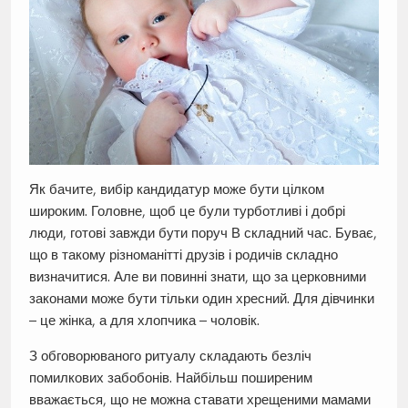
Як бачите, вибір кандидатур може бути цілком
широким. Головне, щоб це були турботливі і добрі
люди, готові завжди бути поруч В складний час. Буває,
що в такому різноманітті друзів і родичів складно
визначитися. Але ви повинні знати, що за церковними
законами може бути тільки один хресний. Для дівчинки
– це жінка, а для хлопчика – чоловік.
З обговорюваного ритуалу складають безліч
помилкових забобонів. Найбільш поширеним
вважається, що не можна ставати хрещеними мамами