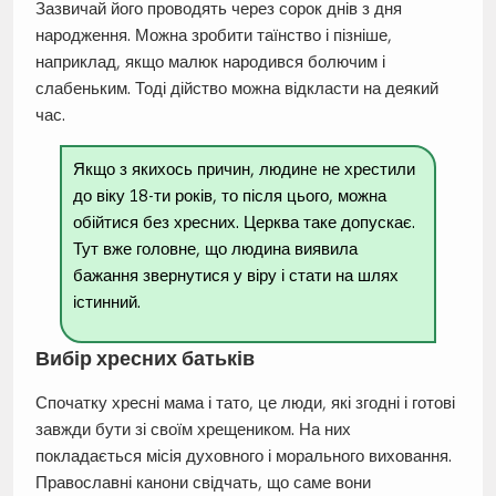
Зазвичай його проводять через сорок днів з дня
народження. Можна зробити таїнство і пізніше,
наприклад, якщо малюк народився болючим і
слабеньким. Тоді дійство можна відкласти на деякий
час.
Якщо з якихось причин, людинe не хрестили
до віку 18-ти років, то після цього, можна
обійтися без хресних. Церква таке допускає.
Тут вже головне, що людина виявила
бажання звернутися у віру і стати на шлях
істинний.
Вибір хресних батьків
Спочатку хресні мама і тато, це люди, які згодні і готові
завжди бути зі своїм хрещеником. На них
покладається місія духовного і морального виховання.
Православні канони свідчать, що саме вони