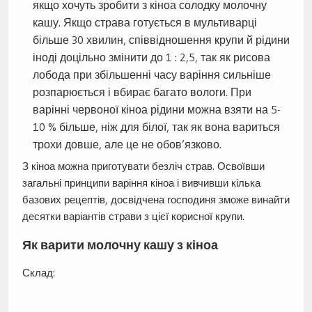
якщо хочуть зробити з кіноа солодку молочну
кашу. Якщо страва готується в мультиварці
більше 30 хвилин, співвідношення крупи й рідини
іноді доцільно змінити до 1 : 2,5, так як рисова
лобода при збільшенні часу варіння сильніше
розпарюється і вбирає багато вологи. При
варінні червоної кіноа рідини можна взяти на 5-
10 % більше, ніж для білої, так як вона вариться
трохи довше, але це не обов’язково.
З кіноа можна приготувати безліч страв. Освоївши
загальні принципи варіння кіноа і вивчивши кілька
базових рецептів, досвідчена господиня зможе винайти
десятки варіантів страви з цієї корисної крупи.
Як варити молочну кашу з кіноа
Склад: