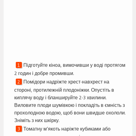
Підготуйте кіноа, вимочивши у воді протягом
2 годин і добре промивши.
Помідори надріжте хрест-навхрест на
стороні, протилежній плодоніжки. Опустіть в
киплячу воду і бланшируйте 2-3 хвилини.
Виловите плоди шумівкою і покладіть в ємність з
прохолодною водою, щоб вони швидше охололи.
Зніміть з них шкірку.
Томатну м’якоть наріжте кубиками або