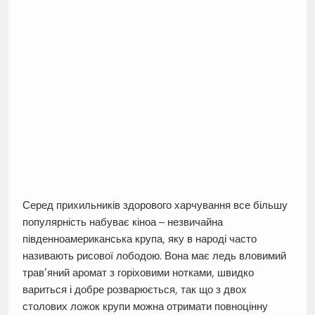
Серед прихильників здорового харчування все більшу
популярність набуває кіноа – незвичайна
південноамериканська крупа, яку в народі часто
називають рисової лободою. Вона має ледь вловимий
трав’яний аромат з горіховими нотками, швидко
вариться і добре розварюється, так що з двох
столових ложок крупи можна отримати повноцінну