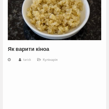
Як варити кіноа
tarick
Кулінарія