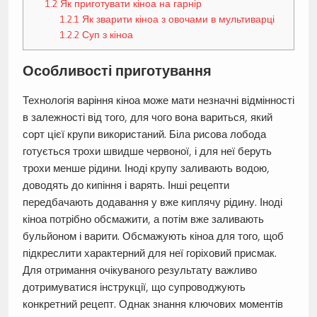
1.2
Як приготувати кіноа на гарнір
1.2.1
Як зварити кіноа з овочами в мультиварці
1.2.2
Суп з кіноа
Особливості приготування
Технологія варіння кіноа може мати незначні відмінності
в залежності від того, для чого вона вариться, який
сорт цієї крупи використаний. Біла рисова лобода
готується трохи швидше червоної, і для неї беруть
трохи менше рідини. Іноді крупу заливають водою,
доводять до кипіння і варять. Інші рецепти
передбачають додавання у вже киплячу рідину. Іноді
кіноа потрібно обсмажити, а потім вже заливають
бульйоном і варити. Обсмажують кіноа для того, щоб
підкреслити характерний для неї горіховий присмак.
Для отримання очікуваного результату важливо
дотримуватися інструкції, що супроводжують
конкретний рецепт. Однак знання ключових моментів