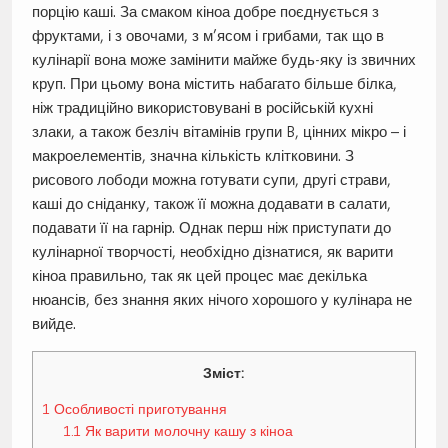
порцію каші. За смаком кіноа добре поєднується з
фруктами, і з овочами, з м’ясом і грибами, так що в
кулінарії вона може замінити майже будь-яку із звичних
круп. При цьому вона містить набагато більше білка,
ніж традиційно використовувані в російській кухні
злаки, а також безліч вітамінів групи B, цінних мікро – і
макроелементів, значна кількість клітковини. З
рисового лободи можна готувати супи, другі страви,
каші до сніданку, також її можна додавати в салати,
подавати її на гарнір. Однак перш ніж приступати до
кулінарної творчості, необхідно дізнатися, як варити
кіноа правильно, так як цей процес має декілька
нюансів, без знання яких нічого хорошого у кулінара не
вийде.
Зміст:
1
Особливості приготування
1.1
Як варити молочну кашу з кіноа