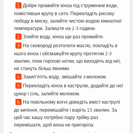
Добре промийте кіноа під струменем води,
помістивши крупу в сито. Перекладіть рисову
лободу в миску, залийте чистою водою кімнатної
температури. Залиште на 2-3 години.
Злийте воду, кіноа ще раз промийте.
На сковороді розтопити масло, покладіть в
нього кіноа і обсмажуйте крупу протягом 2-3
хвилин, поки горіхові нотки, що виходять від неї,
не стануть більш явними.
Закип’ятіть воду, змішайте з молоком.
Перекладіть кіноа в каструлю, додайте до неї
цукор і сіль, залийте молоком.
На повільному вогні доведіть вміст каструлі
до кипіння, перемішайте і варіть 15 хвилин. За
цей час кашу потрібно пару-трійку раз
перемішати, щоб вона не пригоріла.