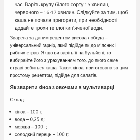
час. Варіть крупу білого сорту 15 хвилин,
червоного – 16-17 хвилин. Слідкуйте за тим, щоб
каша не почала пригорати, при необхідності
додайте трохи теплої кип’яченої води.
Зварена за даним рецептом рисова лобода –
універсальний гарнір, який підійде як до м’ясних і
рибних страв. Якщо ви варіть її на бульйоні, то
вибирайте його з урахуванням того, до якого саме
страві робиться каша. Також кіноа, приготована за цим
простому рецептом, підійде для салатів.
Як зварити кіноа з овочами в мультиварці
Склад:
кіноа – 100 г;
вода – 0,25 л;
морква – 100 г;
солодкий перець – 100 г;