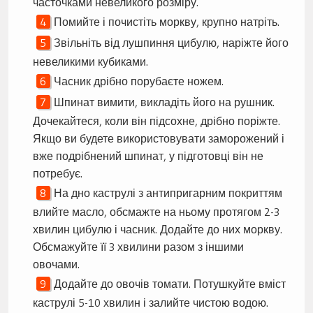
часточками невеликого розміру.
Помийте і почистіть моркву, крупно натріть.
Звільніть від лушпиння цибулю, наріжте його
невеликими кубиками.
Часник дрібно порубаєте ножем.
Шпинат вимити, викладіть його на рушник.
Дочекайтеся, коли він підсохне, дрібно поріжте.
Якщо ви будете використовувати заморожений і
вже подрібнений шпинат, у підготовці він не
потребує.
На дно каструлі з антипригарним покриттям
влийте масло, обсмажте на ньому протягом 2-3
хвилин цибулю і часник. Додайте до них моркву.
Обсмажуйте її 3 хвилини разом з іншими
овочами.
Додайте до овочів томати. Потушкуйте вміст
каструлі 5-10 хвилин і залийте чистою водою.