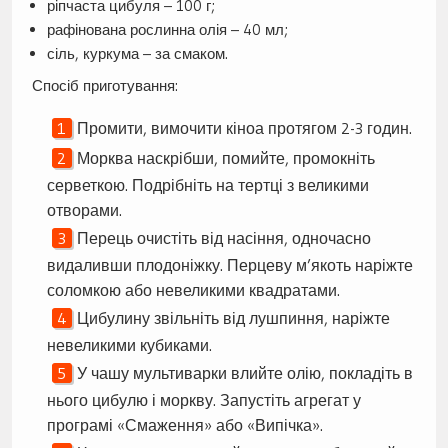
ріпчаста цибуля – 100 г;
рафінована рослинна олія – 40 мл;
сіль, куркума – за смаком.
Спосіб приготування:
Промити, вимочити кіноа протягом 2-3 годин.
Морква наскрібши, помийте, промокніть
серветкою. Подрібніть на тертці з великими
отворами.
Перець очистіть від насіння, одночасно
видаливши плодоніжку. Перцеву м’якоть наріжте
соломкою або невеликими квадратами.
Цибулину звільніть від лушпиння, наріжте
невеликими кубиками.
У чашу мультиварки влийте олію, покладіть в
нього цибулю і моркву. Запустіть агрегат у
програмі «Смаження» або «Випічка».