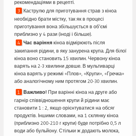
рекомендаціями в рецепті.
Каструлю для приготування страв з кіноа
необхідно брати містку, так як в процесі
приготування вона збільшується в об’ємі
приблизно у 4 рази (іноді і більше).
Час варіння
кіноа відмірюють після
закипання рідини, в яку занурена крупа. Для білої
кіноа воно становить 15 хвилин. Червону кіноа
варять на 2-3 хвилини довше. В мультиварці
кіноа варять у режимі «Плов», «Крупи», «Гречка»
або аналогічному ним протягом 20-30 хвилин.
Важливо!
При варінні кіноа на друге або
гарнір співвідношення крупи й рідини має
становити 1 : 2, якщо орієнтуватися на обсяг
продуктів. Іншими словами, на 1 склянку кіноа
(приблизно 200-210 г крупи) буде потрібно 0,5 л
води або бульйону. Стільки ж додають молока,