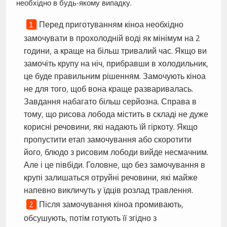
необхідно в будь-якому випадку.
Перед приготуванням кіноа необхідно
замочувати в прохолодній воді як мінімум на 2
години, а краще на більш тривалий час. Якщо ви
замочіть крупу на ніч, прибравши в холодильник,
це буде правильним рішенням. Замочують кіноа
не для того, щоб вона краще разваривалась.
Завдання набагато більш серйозна. Справа в
тому, що рисова лобода містить в складі не дуже
корисні речовини, які надають їй гіркоту. Якщо
пропустити етап замочування або скоротити
його, блюдо з рисовим лободи вийде несмачним.
Але і це півбіди. Головне, що без замочування в
крупі залишаться отруйні речовини, які майже
напевно викличуть у їдців розлад травлення.
Після замочування кіноа промивають,
обсушують, потім готують її згідно з