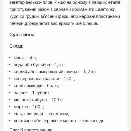
вегетаріанський плов. Якщо на одному з перших етапів
приготування разом з овочами обсмажити шматочки
курячої грудки, м’ясний фарш або нарізані пластинами
печериці, результат вас вразить ще більше.
Суп з кіноа
Склад:
кіноа – 50 г;
вода або бульйон – 1,5 л;
свіжий або заморожений шпинат – 0,2 кг;
консервована квасоля – 150 г;
свіжі помідори – 0,4 кг;
часник – 1 зубчик;
ріпчаста цибуля – 100 г;
морква – 100 г;
сіль, приправи – за смаком;
рослинне або вершкове масло – скільки піде.
Спосіб приготування: