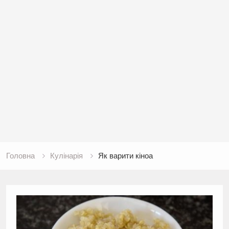
Головна
Кулінарія
Як варити кіноа