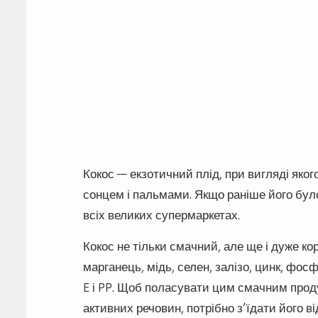
Кокос — екзотичний плід, при вигляді яког
сонцем і пальмами. Якщо раніше його було
всіх великих супермаркетах.
Кокос не тільки смачний, але ще і дуже ко
марганець, мідь, селен, залізо, цинк, фосфо
E і PP. Щоб поласувати цим смачним проду
активних речовин, потрібно з’їдати його в