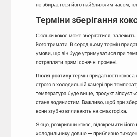
не збираєтеся його найближчим часом, плі
Терміни зберігання кок
Скільки кокос може зберігатися, залежить ві
його тримати. В середньому термін придатн
умови, що він буде утримуватися при темпе
потрапляти прямі сонячні промені.
Після розтину
термін придатності кокоса 
строго в холодильній камері при температ
температура буде вище, продукт зіпсуєтьс
стане водянистим. Важливо, щоб при збері
вони згубно впливають на смак горіха.
Якщо, розкривши кокос, відокремити його
холодильнику довше — приблизно тиждень