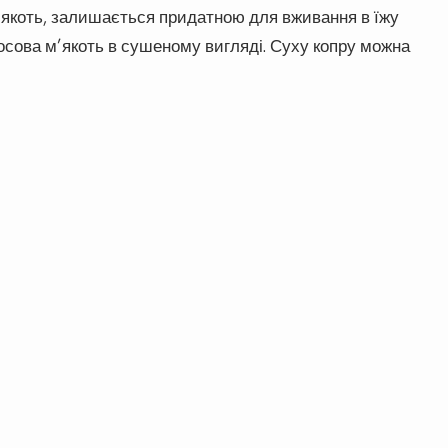
м’якоть, залишається придатною для вживання в їжу
косова м’якоть в сушеному вигляді. Суху копру можна