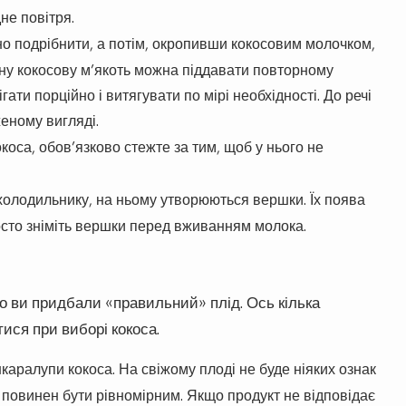
не повітря.
о подрібнити, а потім, окропивши кокосовим молочком,
ну кокосову м’якоть можна піддавати повторному
ати порційно і витягувати по мірі необхідності. До речі
женому вигляді.
коса, обов’язково стежте за тим, щоб у нього не
 холодильнику, на ньому утворюються вершки. Їх поява
росто зніміть вершки перед вживанням молока.
о ви придбали «правильний» плід. Ось кілька
ися при виборі кокоса.
аралупи кокоса. На свіжому плоді не буде ніяких ознак
са повинен бути рівномірним. Якщо продукт не відповідає