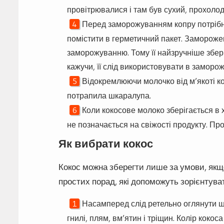
провітрювалися і там був сухий, прохолод
Перед заморожуванням копру потрібн
помістити в герметичний пакет. Замороже
заморожуванню. Тому її найзручніше зберіг
кажучи, її слід використовувати в заморо
Відокремлюючи молочко від м’якоті ко
потрапила шкаралупа.
Коли кокосове молоко зберігається в
не позначається на свіжості продукту. П
Як вибрати кокос
Кокос можна зберегти лише за умови, якщ
простих порад, які допоможуть зорієнтуват
Насамперед слід ретельно оглянути шк
гнилі, плям, вм’ятин і тріщин. Колір коко