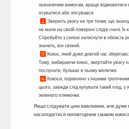
зазначеним вимогам, краще відмовитися в
псуватися або зіпсувався.
Зверніть увагу на три точки, що знах
не мали на своїй поверхні слідів гнилі. Ї
Спробуйте з силою натиснути в область р
значить, він свіжий.
Кокос, який дуже довгий час зберігав
Тому, вибираючи кокос, звертайте увагу на
послухати, булькає в ньому молочко.
Кокоси, порівняно з іншими тропічним
цього, завжди слід купувати такий плід, у
зеленого плямочки.
Якщо слідувати цим важливим, але дуже п
насолодитися неповторним смаком кокоса