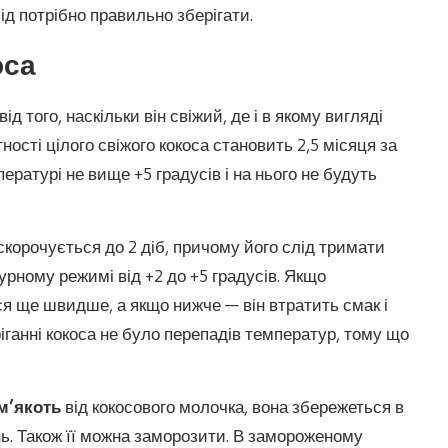
д потрібно правильно зберігати.
оса
д того, наскільки він свіжий, де і в якому вигляді
ості цілого свіжого кокоса становить 2,5 місяця за
ратурі не вище +5 градусів і на нього не будуть
скорочується до 2 діб, причому його слід тримати
урному режимі від +2 до +5 градусів. Якщо
я ще швидше, а якщо нижче — він втратить смак і
ганні кокоса не було перепадів температур, тому що
м’якоть
від кокосового молочка, вона збережеться в
. Також її можна заморозити. В замороженому