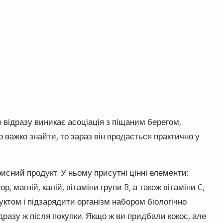
о відразу виникає асоціація з піщаним берегом,
 важко знайти, то зараз він продається практично у
рисний продукт. У ньому присутні цінні елементи:
р, магній, калій, вітаміни групи B, а також вітаміни C,
ктом і підзарядити організм набором біологічно
ідразу ж після покупки. Якщо ж ви придбали кокос, але