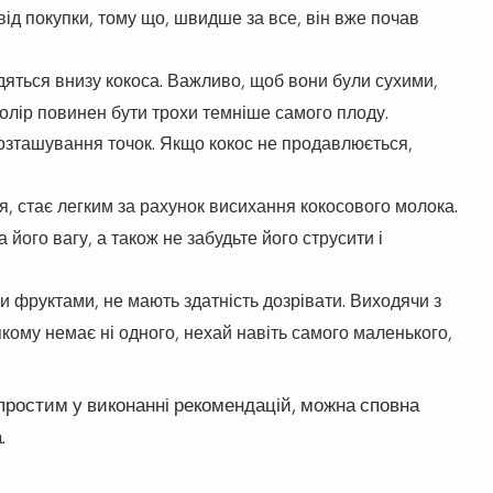
ід покупки, тому що, швидше за все, він вже почав
одяться внизу кокоса. Важливо, щоб вони були сухими,
х колір повинен бути трохи темніше самого плоду.
озташування точок. Якщо кокос не продавлюється,
ся, стає легким за рахунок висихання кокосового молока.
 його вагу, а також не забудьте його струсити і
и фруктами, не мають здатність дозрівати. Виходячи з
 якому немає ні одного, нехай навіть самого маленького,
ростим у виконанні рекомендацій, можна сповна
.