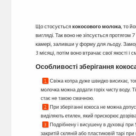
Що стосується
кокосового молока
, то й
вигляді. Так воно не зіпсується протягом 7
камері, заливши у форму для льоду. Замо
3 місяці, потім воно втрачає свої якості і с
Особливості зберігання кокоса
Свіжа копра дуже швидко висихає, том
молочка можна додати горіх чисту воду. Ті
стає не такою смачною.
При зберіганні кокоса не можна допуск
виділяють етилен, який прискорює дозріва
Подрібнену і висушену в духовці при 
закритій скляній або пластиковій тарі пр