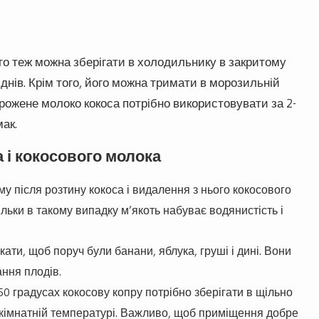
ого теж можна зберігати в холодильнику в закритому
 днів. Крім того, його можна тримати в морозильній
рожене молоко кокоса потрібно використовувати за 2-
мак.
 і кокосового молока
у після розтину кокоса і видалення з нього кокосового
льки в такому випадку м’якоть набуває водянистість і
ати, щоб поруч були банани, яблука, груші і дині. Вони
ння плодів.
50 градусах кокосову копру потрібно зберігати в щільно
и кімнатній температурі. Важливо, щоб приміщення добре