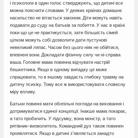
і психологи в один голос стверджують, що дитині все
можна пояснити словами. У деяких країнах домашнє
насильство не вітається законом. Діти можуть навіть
подавати до суду на батьків за побиття. У нас в країні
поки що це не практикується, зате більшість сімей
цілком можуть собі дозволити дати пустунові
невеликий ляпас. Часом без цього ніяк не обійтися,
впевнені вони. Докладати фізичну силу чи ні-справа
ваша. Головне мама повинна відчувати настрій
бешкетника. Якщо в одному випадку це може
спрацювати, то в іншому завдасть глибоку травму на
дитячу психіку. Тому все ж використовувати словесну
міру впливу.
Батьки повинні мати обопільні погляди на виховання і
дотримуватися єдиної концепції. Інакше мама покарає,
а тато пробачить. У підсумку, вона монстр, а тато
рятівник–визволитель. Командний дух також повинен
проявлятися. Якщо в дитині з’являється занадто