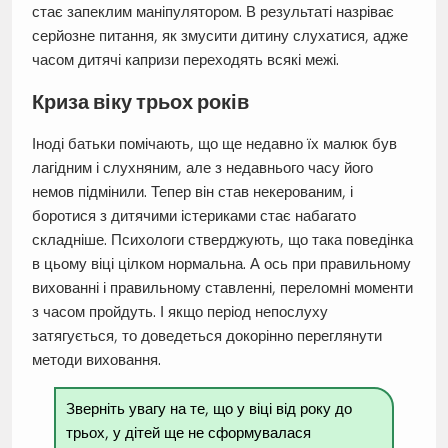
стає запеклим маніпулятором. В результаті назріває
серйозне питання, як змусити дитину слухатися, адже
часом дитячі капризи переходять всякі межі.
Криза віку трьох років
Іноді батьки помічають, що ще недавно їх малюк був
лагідним і слухняним, але з недавнього часу його
немов підмінили. Тепер він став некерованим, і
боротися з дитячими істериками стає набагато
складніше. Психологи стверджують, що така поведінка
в цьому віці цілком нормальна. А ось при правильному
вихованні і правильному ставленні, переломні моменти
з часом пройдуть. І якщо період непослуху
затягується, то доведеться докорінно переглянути
методи виховання.
Зверніть увагу на те, що у віці від року до
трьох, у дітей ще не сформувалася