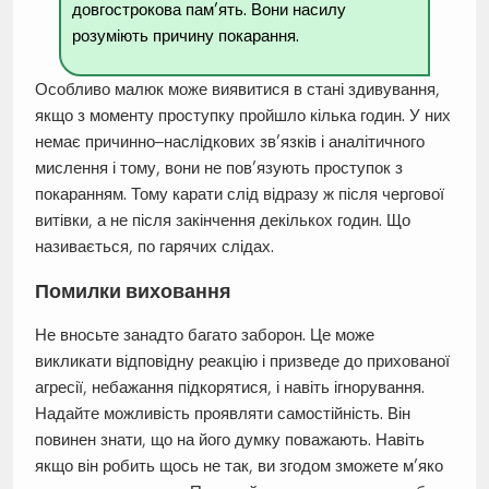
довгострокова пам’ять. Вони насилу
розуміють причину покарання.
Особливо малюк може виявитися в стані здивування,
якщо з моменту проступку пройшло кілька годин. У них
немає причинно–наслідкових зв’язків і аналітичного
мислення і тому, вони не пов’язують проступок з
покаранням. Тому карати слід відразу ж після чергової
витівки, а не після закінчення декількох годин. Що
називається, по гарячих слідах.
Помилки виховання
Не вносьте занадто багато заборон. Це може
викликати відповідну реакцію і призведе до прихованої
агресії, небажання підкорятися, і навіть ігнорування.
Надайте можливість проявляти самостійність. Він
повинен знати, що на його думку поважають. Навіть
якщо він робить щось не так, ви згодом зможете м’яко