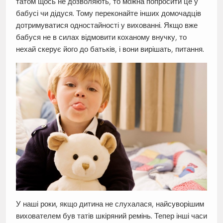
татом щось не дозволяють, то можна попросити це у
бабусі чи дідуся. Тому переконайте інших домочадців
дотримуватися одностайності у вихованні. Якщо вже
бабуся не в силах відмовити коханому внучку, то
нехай скерує його до батьків, і вони вирішать, питання.
У наші роки, якщо дитина не слухалася, найсуворішим
вихователем був татів шкіряний ремінь. Тепер інші часи