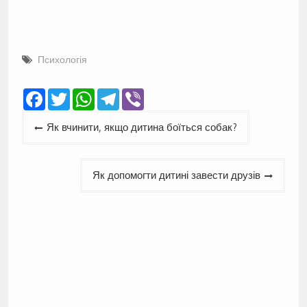
Психологія
Facebook
Twitter
WhatsApp
Telegram
Viber
Навігація
Як вчинити, якщо дитина боїться собак?
записів
Як допомогти дитині завести друзів