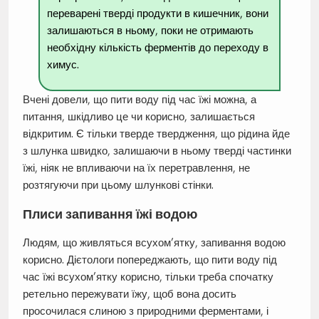
переварені тверді продукти в кишечник, вони
залишаються в ньому, поки не отримають
необхідну кількість ферментів до переходу в
химус.
Вчені довели, що пити воду під час їжі можна, а
питання, шкідливо це чи корисно, залишається
відкритим. Є тільки тверде твердження, що рідина йде
з шлунка швидко, залишаючи в ньому тверді частинки
їжі, ніяк не впливаючи на їх перетравлення, не
розтягуючи при цьому шлункові стінки.
Плиси запивання їжі водою
Людям, що живляться всухом’ятку, запивання водою
корисно. Дієтологи попереджають, що пити воду під
час їжі всухом’ятку корисно, тільки треба спочатку
ретельно пережувати їжу, щоб вона досить
просочилася слиною з природними ферментами, і