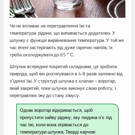
Чи не впливає на перетравлення їжі та
температура рідини, що випивається додатково. У
шлунку є функція вирівнювання температури. У той же
час вчені застерігають від дуже гарячих напоїв, їх
треба охолоджувати до 65 ° С.
Шлунок всередині покритий складками, це зробила
природа, щоб він розтягувався в 4-8 разів залежно від
з’їденої їжі. У структурі шлунка є клапан – воротар,
який закритий, поки шлунок виконує свою роботу, і
перетравлює їжу до стану хімусу.
Однак воротар відкривається, щоб
пропустити зайву рідину, яку людина п’є під
час їжі, коли вона зігрівається до
температури шлунка. Тверді харчові