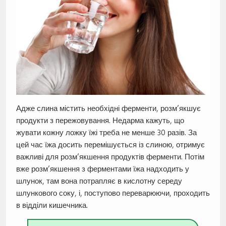
Адже слина містить необхідні ферменти, розм’якшує
продукти з пережовування. Недарма кажуть, що
жувати кожну ложку їжі треба не менше 30 разів. За
цей час їжа досить перемішується із слиною, отримує
важливі для розм’якшення продуктів ферменти. Потім
вже розм’якшення з ферментами їжа надходить у
шлунок, там вона потрапляє в кислотну середу
шлункового соку, і, поступово переварюючи, проходить
в відділи кишечника.