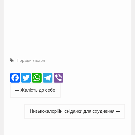
Поради лікаря
Facebook
Twitter
WhatsApp
Telegram
Viber
Навігація
Жалість до себе
записів
Низькокалорійні сніданки для схуднення