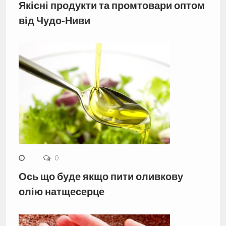
Якісні продукти та промтовари оптом
від Чудо-Ниви
0
Ось що буде якщо пити оливкову
олію натщесерце