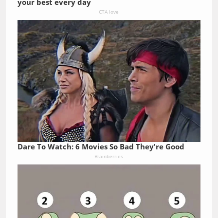
your best every day
CTA love
Dare To Watch: 6 Movies So Bad They're Good
Brainberries