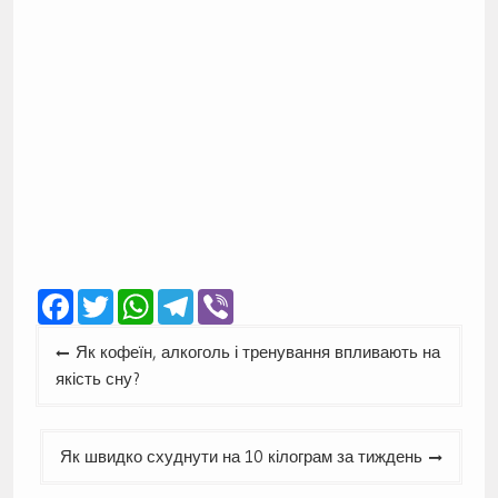
Facebook
Twitter
WhatsApp
Telegram
Viber
Навігація
Як кофеїн, алкоголь і тренування впливають на
записів
якість сну?
Як швидко схуднути на 10 кілограм за тиждень