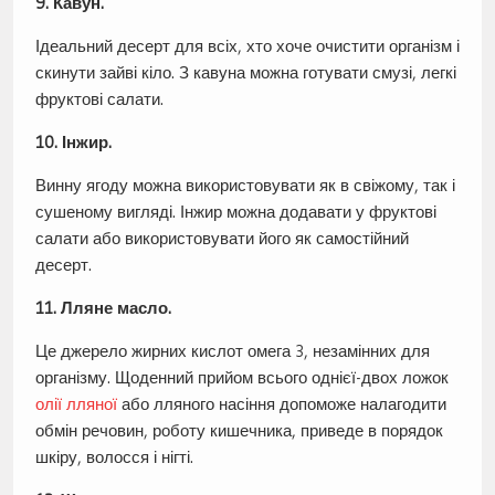
9. Кавун.
Ідеальний десерт для всіх, хто хоче очистити організм і
скинути зайві кіло. З кавуна можна готувати смузі, легкі
фруктові салати.
10. Інжир.
Винну ягоду можна використовувати як в свіжому, так і
сушеному вигляді. Інжир можна додавати у фруктові
салати або використовувати його як самостійний
десерт.
11. Лляне масло.
Це джерело жирних кислот омега 3, незамінних для
організму. Щоденний прийом всього однієї-двох ложок
олії лляної
або лляного насіння допоможе налагодити
обмін речовин, роботу кишечника, приведе в порядок
шкіру, волосся і нігті.