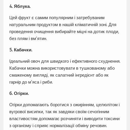
4. Яблука.
Цей фрукт є самим популярним і затребуваним
натуральним продуктом в нашій кліматичній зоні. Для
проведення очищення вибирайте міцні на дотик плоди,
без плям і вм’ятин.
5. Кабачки.
Ідеальний овоч для швидкого і ефективного схуднення.
Кабачки можна використовувати в тушкованому або
смаженому вигляді, як салатний інгредієнт або як
гарнір до м’яса і риби.
6. Огірки.
Огірки допомагають боротися з ожирінням, целюлітом і
вугрової висипки, так як завдяки своїм сечогінним
властивостям допомагає розчиняти і виводити токсини
з організму і сприяє нормалізації обміну речовин.