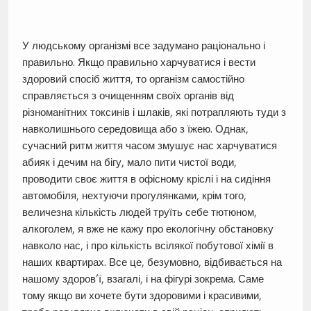
У людському організмі все задумано раціонально і
правильно. Якщо правильно харчуватися і вести
здоровий спосіб життя, то організм самостійно
справляється з очищенням своїх органів від
різноманітних токсинів і шлаків, які потрапляють туди з
навколишнього середовища або з їжею. Однак,
сучасний ритм життя часом змушує нас харчуватися
абияк і дечим на бігу, мало пити чистої води,
проводити своє життя в офісному кріслі і на сидіння
автомобіля, нехтуючи прогулянками, крім того,
величезна кількість людей труїть себе тютюном,
алкоголем, я вже не кажу про екологічну обстановку
навколо нас, і про кількість всілякої побутової хімії в
наших квартирах. Все це, безумовно, відбивається на
нашому здоров’ї, взагалі, і на фігурі зокрема. Саме
тому якщо ви хочете бути здоровими і красивими,