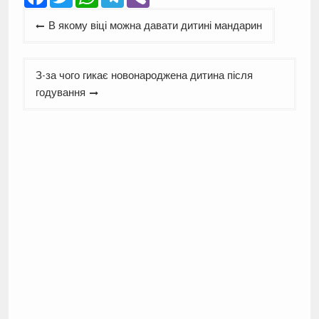
Навігація
В якому віці можна давати дитині мандарин
записів
З-за чого гикає новонароджена дитина після
годування