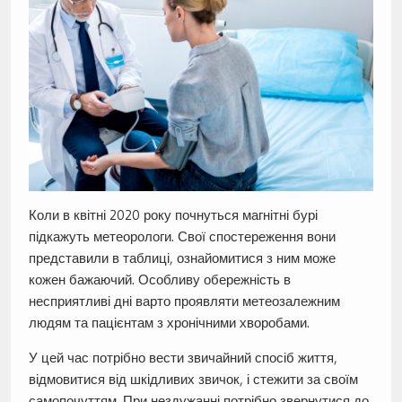
Коли в квітні 2020 року почнуться магнітні бурі
підкажуть метеорологи. Свої спостереження вони
представили в таблиці, ознайомитися з ним може
кожен бажаючий. Особливу обережність в
несприятливі дні варто проявляти метеозалежним
людям та пацієнтам з хронічними хворобами.
У цей час потрібно вести звичайний спосіб життя,
відмовитися від шкідливих звичок, і стежити за своїм
самопочуттям. При нездужанні потрібно звернутися до