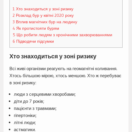
1
Хто знаходиться у зоні ризику
2
Розклад бур у квітні 2020 року
3
Вплив магнітних бур на людину
4
Як протистояти бурям
5
Що робити людям з хронічними захворюваннями
6
Підводячи підсумки
Хто знаходиться у зоні ризику
Всі живі організми реагують на геомагнітні коливання.
Хтось більшою мірою, хтось меншою. Хто ж перебуває
в зоні ризику:
люди з серцевими хворобами;
діти до 7 років;
пацієнти з травмами;
гіпертоніки;
літні люди;
астматики.