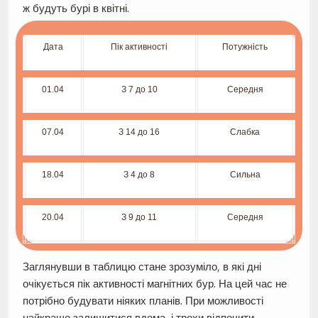
ж будуть бурі в квітні.
Дата
Пік активності
Потужність
01.04
З 7 до 10
Середня
07.04
З 14 до 16
Слабка
18.04
З 4 до 8
Сильна
20.04
З 9 до 11
Середня
Заглянувши в таблицю стане зрозуміло, в які дні
очікується пік активності магнітних бур. На цей час не
потрібно будувати ніяких планів. При можливості
найкраще залишитися вдома, і трохи відпочити.