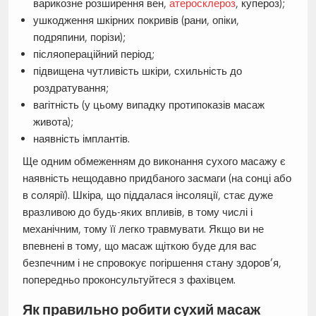
варикозне розширення вен,
атеросклероз
, купероз);
ушкодження шкірних покривів (рани, опіки,
подряпини, порізи);
післяопераційний період;
підвищена чутливість шкіри, схильність до
роздратування;
вагітність (у цьому випадку протипоказів масаж
живота);
наявність імплантів.
Ще одним обмеженням до виконання сухого масажу є
наявність нещодавно придбаного засмаги (на сонці або
в солярії). Шкіра, що піддалася інсоляції, стає дуже
вразливою до будь-яких впливів, в тому числі і
механічним, тому її легко травмувати. Якщо ви не
впевнені в тому, що масаж щіткою буде для вас
безпечним і не спровокує погіршення стану здоров’я,
попередньо проконсультуйтеся з фахівцем.
Як правильно робити сухий масаж