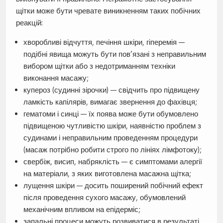
щітки може бути чревате виникненням таких побічних
реакцій:
хворобливі відчуття, печіння шкіри, гіперемія —
подібні явища можуть бути пов’язані з неправильним
вибором щітки або з недотриманням техніки
виконання масажу;
купероз (судинні зірочки) — свідчить про підвищену
ламкість капілярів, вимагає звернення до фахівця;
гематоми і синці — їх поява може бути обумовлено
підвищеною чутливістю шкіри, наявністю проблем з
судинами і неправильним проведенням процедури
(масаж потрібно робити строго по лініях лімфотоку);
свербіж, висип, набряклість — є симптомами алергії
на матеріали, з яких виготовлена масажна щітка;
лущення шкіри — досить поширений побічний ефект
після проведення сухого масажу, обумовлений
механічним впливом на епідерміс;
запальні процеси можуть розвиватися в результаті