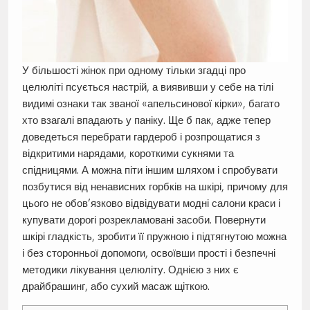
У більшості жінок при одному тільки згадці про
целюліті псується настрій, а виявивши у себе на тілі
видимі ознаки так званої «апельсинової кірки», багато
хто взагалі впадають у паніку. Ще б пак, адже тепер
доведеться перебрати гардероб і розпрощатися з
відкритими нарядами, короткими сукнями та
спідницями. А можна піти іншим шляхом і спробувати
позбутися від ненависних горбків на шкірі, причому для
цього не обов’язково відвідувати модні салони краси і
купувати дорогі розрекламовані засоби. Повернути
шкірі гладкість, зробити її пружною і підтягнутою можна
і без сторонньої допомоги, освоївши прості і безпечні
методики лікування целюліту. Однією з них є
драйбрашинг, або сухий масаж щіткою.