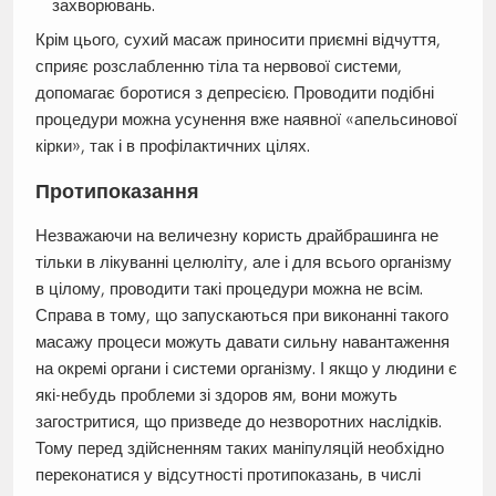
захворювань.
Крім цього, сухий масаж приносити приємні відчуття,
сприяє розслабленню тіла та нервової системи,
допомагає боротися з депресією. Проводити подібні
процедури можна усунення вже наявної «апельсинової
кірки», так і в профілактичних цілях.
Протипоказання
Незважаючи на величезну користь драйбрашинга не
тільки в лікуванні целюліту, але і для всього організму
в цілому, проводити такі процедури можна не всім.
Справа в тому, що запускаються при виконанні такого
масажу процеси можуть давати сильну навантаження
на окремі органи і системи організму. І якщо у людини є
які-небудь проблеми зі здоров ям, вони можуть
загостритися, що призведе до незворотних наслідків.
Тому перед здійсненням таких маніпуляцій необхідно
переконатися у відсутності протипоказань, в числі