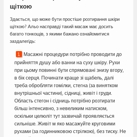
щіткою
Здається, що може бути простіше розтирання шкіри
щіткою? Альо насправді такий масаж має досить
багато тонкощів, з якими бажано ознайомитися
заздалегідь:
Масажні процедури потрібно проводити до
прийняття душу або ванни на суху шкіру. Рухи
при цьому повинні бути спрямовані знизу вгору,
в бік серця. Починати краще зі щабель, далі
треба обробляти гомілки, стегна (за винятком
внутрішньої частини), сідниці, живіт і груди.
Область стегон і сідниць потрібно розтирати
більш інтенсивно, з невеликим натиском,
оскільки целюліт тут зазвичай проявляється
сильніше. Живіт м яко масажуйте круговими
рухами (за годинниковою стрілкою), без тиску. Не