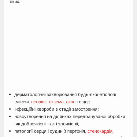
яких:
дерматологічні захворювання будь-якої етіології
(мікози,
псоріаз
,
екзема
,
акне
тощо);
інфекційні хвороби в стадії загострення;
новоутворення на ділянках передбачуваної обробки
(як доброякісні, так і злоякісні);
патології серця і судин (гіпертонія,
стенокардія
,