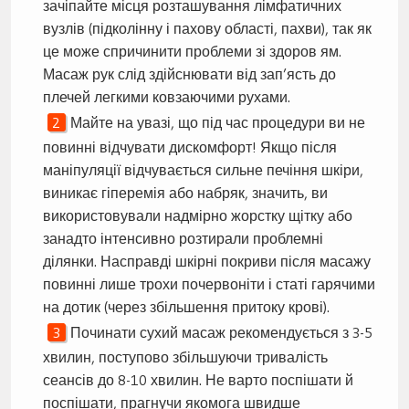
зачіпайте місця розташування лімфатичних
вузлів (підколінну і пахову області, пахви), так як
це може спричинити проблеми зі здоров ям.
Масаж рук слід здійснювати від зап’ясть до
плечей легкими ковзаючими рухами.
Майте на увазі, що під час процедури ви не
повинні відчувати дискомфорт! Якщо після
маніпуляції відчувається сильне печіння шкіри,
виникає гіперемія або набряк, значить, ви
використовували надмірно жорстку щітку або
занадто інтенсивно розтирали проблемні
ділянки. Насправді шкірні покриви після масажу
повинні лише трохи почервоніти і статі гарячими
на дотик (через збільшення притоку крові).
Починати сухий масаж рекомендується з 3-5
хвилин, поступово збільшуючи тривалість
сеансів до 8-10 хвилин. Не варто поспішати й
поспішати, прагнучи якомога швидше