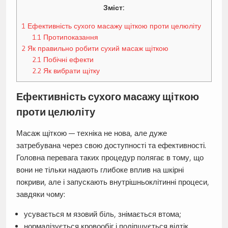
Зміст:
1
Ефективність сухого масажу щіткою проти целюліту
1.1
Протипоказання
2
Як правильно робити сухий масаж щіткою
2.1
Побічні ефекти
2.2
Як вибрати щітку
Ефективність сухого масажу щіткою
проти целюліту
Масаж щіткою — техніка не нова, але дуже
затребувана через свою доступності та ефективності.
Головна перевага таких процедур полягає в тому, що
вони не тільки надають глибоке вплив на шкірні
покриви, але і запускають внутрішньоклітинні процеси,
завдяки чому:
усувається м язовий біль, знімається втома;
нормалізується кровообіг і поліпшується відтік