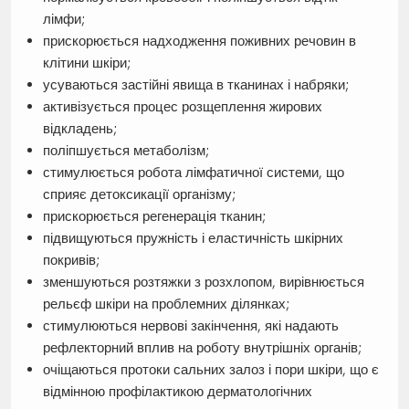
лімфи;
прискорюється надходження поживних речовин в
клітини шкіри;
усуваються застійні явища в тканинах і набряки;
активізується процес розщеплення жирових
відкладень;
поліпшується метаболізм;
стимулюється робота лімфатичної системи, що
сприяє детоксикації організму;
прискорюється регенерація тканин;
підвищуються пружність і еластичність шкірних
покривів;
зменшуються розтяжки з розхлопом, вирівнюється
рельєф шкіри на проблемних ділянках;
стимулюються нервові закінчення, які надають
рефлекторний вплив на роботу внутрішніх органів;
очіщаються протоки сальних залоз і пори шкіри, що є
відмінною профілактикою дерматологічних