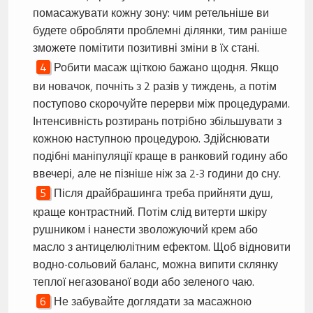
помасажувати кожну зону: чим ретельніше ви
будете обробляти проблемні ділянки, тим раніше
зможете помітити позитивні зміни в їх стані.
Робити масаж щіткою бажано щодня. Якщо
ви новачок, почніть з 2 разів у тиждень, а потім
поступово скорочуйте перерви між процедурами.
Інтенсивність розтирань потрібно збільшувати з
кожною наступною процедурою. Здійснювати
подібні маніпуляції краще в ранковий годину або
ввечері, але не пізніше ніж за 2-3 години до сну.
Після драйбрашинга треба прийняти душ,
краще контрастний. Потім слід витерти шкіру
рушником і нанести зволожуючий крем або
масло з антицелюлітним ефектом. Щоб відновити
водно-сольовий баланс, можна випити склянку
теплої негазованої води або зеленого чаю.
Не забувайте доглядати за масажною