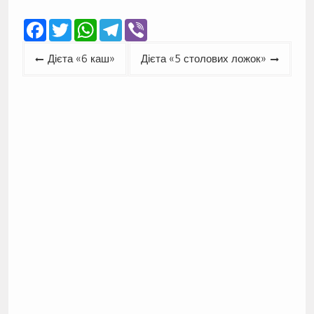
Facebook
Twitter
WhatsApp
Telegram
Viber
Навігація
Дієта «6 каш»
Дієта «5 столових ложок»
записів