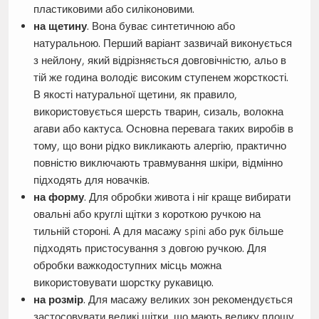
пластиковими або силіконовими.
на щетину
. Вона буває синтетичною або
натуральною. Перший варіант зазвичай виконується
з нейлону, який відрізняється довговічністю, альо в
тій же година володіє високим ступенем жорсткості.
В якості натуральної щетини, як правило,
використовується шерсть тварин, сизаль, волокна
агави або кактуса. Основна перевага таких виробів в
тому, що вони рідко викликають алергію, практично
повністю виключають травмування шкіри, відмінно
підходять для новачків.
на форму
. Для обробки живота і ніг краще вибирати
овальні або круглі щітки з короткою ручкою на
тильній стороні. А для масажу spini або рук більше
підходять пристосування з довгою ручкою. Для
обробки важкодоступних місць можна
використовувати шорстку рукавицю.
на розмір
. Для масажу великих зон рекомендується
застосовувати великі щітки, що мають велику площу