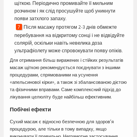
щіткою. Періодично промивайте її мильним
розчином і як слід просушуйте щоб уникнути
появи затхлого запаху.
Після масажу протягом 2-3 днів обмежте
перебування на відкритому сонці і не відвідуйте
солярій, оскільки навіть невелика доза
ультрафіолету може спровокувати появу опіків.
Для отримання більш виражених і стійких результатів
масаж щіткою рекомендується поєднувати з іншими
процедурами, спрямованими на усунення
«апельсинової кірки», а також зі збалансованою дієтою
та фізичними вправами. Саме комплексний підхід до
лікування целюліту буде найбільш ефективним.
Побічні ефекти
Сухий масаж є відносно безпечною для здоров’я
процедурою, але тільки в тому випадку, якщо
виконувати її правильно. Неграмотне застосування