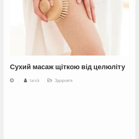
Сухий масаж щіткою від целюліту
tarick
Здоров'я