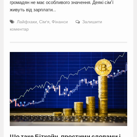
громадян не має особливого значення. Деякі сім’ї
живуть від зарплати…
Лайфхаки
,
Сім'я
,
Фінанси
Залишити
коментар
Що таке Біткойн, простими словами і