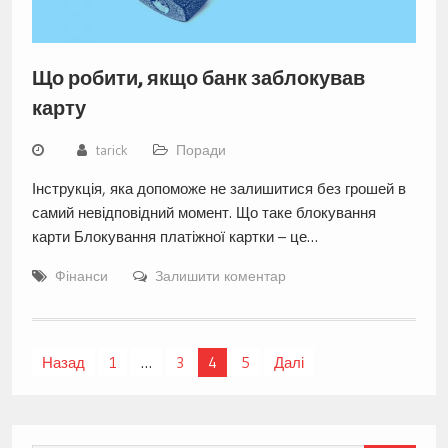
Що робити, якщо банк заблокував
карту
tarick
Поради
Інструкція, яка допоможе не залишитися без грошей в
самий невідповідний момент. Що таке блокування
карти Блокування платіжної картки – це…
Фінанси
Залишити коментар
Навігація
Назад
1
…
3
4
5
Далі
записів