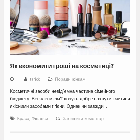
Як економити гроші на косметиці?
tarick
Поради жінкам
Косметичні засоби невід’ємна частина сімейного
бюджету. Всі члени сім’ї хочуть добре пахнути і митися
якісними засобами гігієни. Однак чи завжди…
Краса
,
Фінанси
Залишити коментар