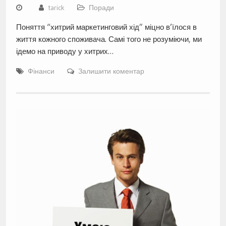
tarick
Поради
Поняття “хитрий маркетинговий хід” міцно в’їлося в
життя кожного споживача. Самі того не розуміючи, ми
ідемо на приводу у хитрих…
Фінанси
Залишити коментар