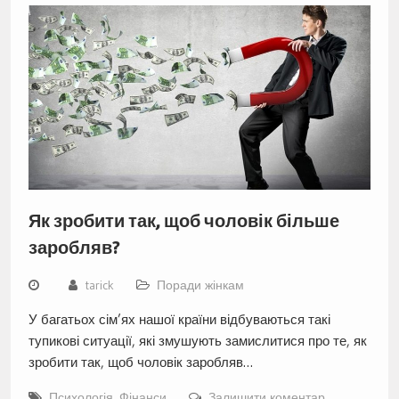
Як зробити так, щоб чоловік більше
заробляв?
tarick
Поради жінкам
У багатьох сім’ях нашої країни відбуваються такі
тупикові ситуації, які змушують замислитися про те, як
зробити так, щоб чоловік заробляв…
Психологія
,
Фінанси
Залишити коментар