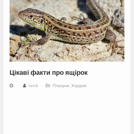
Цікаві факти про ящірок
tarick
Плазуни
,
Хордові