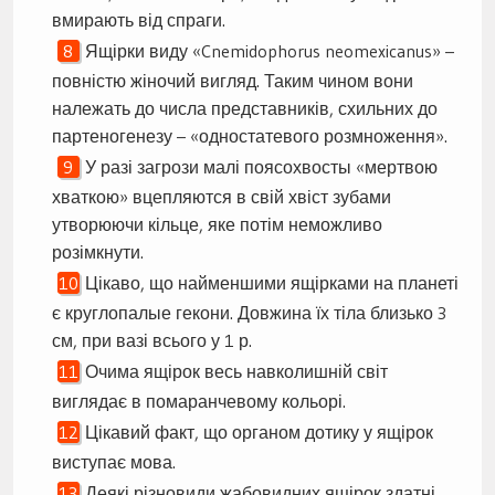
вмирають від спраги.
Ящірки виду «Cnemidophorus neomexicanus» –
повністю жіночий вигляд. Таким чином вони
належать до числа представників, схильних до
партеногенезу – «одностатевого розмноження».
У разі загрози малі поясохвосты «мертвою
хваткою» вцепляются в свій хвіст зубами
утворюючи кільце, яке потім неможливо
розімкнути.
Цікаво, що найменшими ящірками на планеті
є круглопалые гекони. Довжина їх тіла близько 3
см, при вазі всього у 1 р.
Очима ящірок весь навколишній світ
виглядає в помаранчевому кольорі.
Цікавий факт, що органом дотику у ящірок
виступає мова.
Деякі різновиди жабовидних ящірок здатні