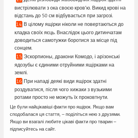
вистрілювати з ока своєю кров’ю. Викид крові на
відстань до 50 см відбувається при загрозі.
В цілому ящірки ніколи не повертаються до
кладка своїх яєць. Внаслідок цього дитинчатам
доводиться самотужки боротися за місце під
сонцем.
Эскорпионы, дракони Комодо, і арізонські
ядозубы є єдиними отруйними ящірками на
землі.
При нападі деякі види ящірок здатні
роздуватися, після чого хижаки з вузькими
ротами просто не можуть їх проковтнути.
Це були найцікавіші факти про ящірок. Якщо вам
сподобалася ця стаття, – поділіться нею з друзями.
Якщо ви взагалі любите цікаві факти про тварин –
підписуйтесь на сайт.