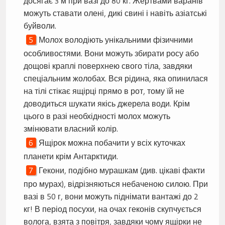
досягає 3 м при вазі до 80 кг. Жертвами варанів
можуть ставати олені, дикі свині і навіть азіатські
буйволи.
Молох володіють унікальними фізичними
особливостями. Вони можуть збирати росу або
дощові краплі поверхнею свого тіла, завдяки
спеціальним жолобах. Вся рідина, яка опинилася
на тілі стікає ящірці прямо в рот, тому їй не
доводиться шукати якісь джерела води. Крім
цього в разі необхідності молох можуть
змінювати власний колір.
Ящірок можна побачити у всіх куточках
планети крім Антарктиди.
Гекони, подібно мурашкам (див. цікаві факти
про мурах), відрізняються небаченою силою. При
вазі в 50 г, вони можуть піднімати вантажі до 2
кг! В період посухи, на очах геконів скупчується
волога, взята з повітря, завдяки чому ящірки не