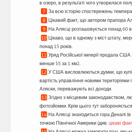
в озеро, в результаті чого утворилася по
За всю історію спостережень температ
Цікавий факт, що автором прапора Аля
На Алясці розташовується понад 60 в
Цікаво, що в одному з міст штату, мер
понад 15 років.
Уряд Російської імперії продала США 
менше $5 за 1 км2.
У США висловлюються думки, що купівл
вартість управління новими територіями і
Аляски, переважують всі доходи.
Згідно з місцевим законодавством, л
фотозйомки. Крім цього тут забороняється 
На Алясці знаходиться гора Деналі (
точкою Північної Америки (див.
цікаві фак
На Алясці можна замовити піцу, яку кл