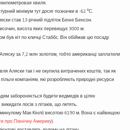
лукилометровая хвиля.
урний мінімум тут досяг позначки в -62 ⁰С.
ски став 13-річний підліток Бенні Бенсон.
исочин, висота яких перевищує 3000 м.
ом був кіт по кличці Стаббс. Він обіймав цю посаду
Аляску за 7,2 млн золотом, тобто американці заплатили
я Аляски так і не окупила витрачених коштів, так як
 пільги компаніям, які розробляють природні ресурси
юдям забороняється будити ведмедів в цілях
викидати лосів з літаків, що летять.
в минулому Мак-Кінлі) висотою 6190 м. Вона є найвищою
ти про Північну Америку
).
ієнтові доставлять додому на літаку.