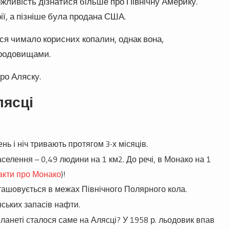
ожливість дізнатися більше про Північну Америку.
ії, а пізніше була продана США.
ся чимало корисних копалин, однак вона,
 родовищами.
ро Аляску.
лясці
нь і ніч тривають протягом 3-х місяців.
селення – 0,49 людини на 1 км2. До речі, в Монако на 1
факти про Монако
)!
зташовується в межах Північного Полярного кола.
ських запасів нафти.
ланеті сталося саме на Алясці? У 1958 р. льодовик впав