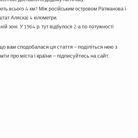
ють всього 4 км? Між російським островом Ратманова і
тат Аляска) 4 кілометри.
ій зоні. У 1964 р. тут відбулося 2-а по потужності
що вам сподобалася ця стаття – поділіться нею з
кти про міста і країни – підписуйтесь на сайт.