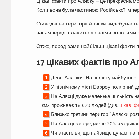
Цікаві факти про Аляску – це прекрасна м
Коли вона була частиною Російської імпер
Сьогодні на території Аляски видобуваєть
насамперед, славиться своїми золотими
Отже, перед вами найбільш цікаві факти п
17 цікавих фактів про А
Девіз Аляски: «На північ у майбутнє».
У північному місті Барроу полярний де
На Алясці дуже маленька щільність на
км2 проживає 18 679 людей (див.
цікаві 
Близько третини території Аляски ро
На Алясці зосереджено 20% американ
Чи знаєте ви, що найвище цунамі на п