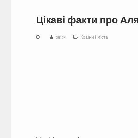
Цікаві факти про Ал
tarick
Країни і міста