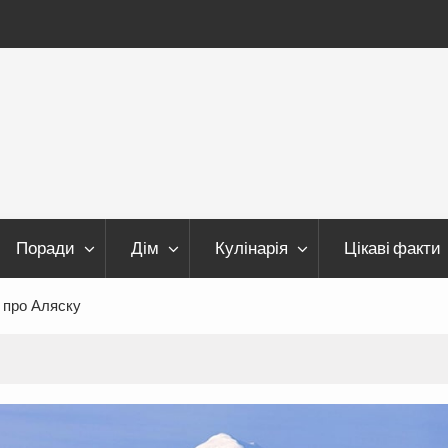
Поради
Дім
Кулінарія
Цікаві факти
и про Аляску