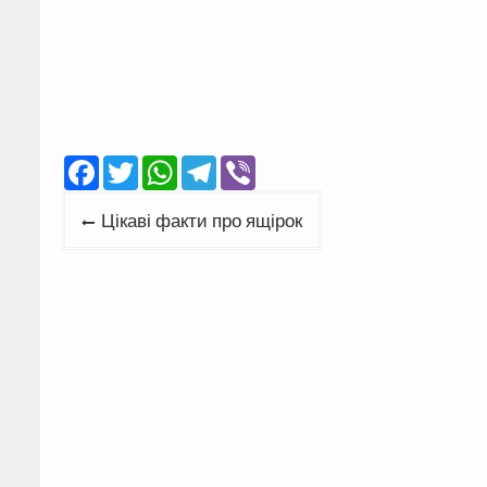
Facebook
Twitter
WhatsApp
Telegram
Viber
Навігація
Цікаві факти про ящірок
записів