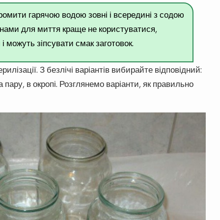
промити гарячою водою зовні і всередині з содою
инами для миття краще не користуватися,
 і можуть зіпсувати смак заготовок.
рилізації. З безлічі варіантів вибирайте відповідний:
на пару, в окропі. Розглянемо варіанти, як правильно