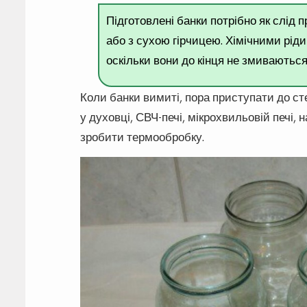
Підготовлені банки потрібно як слід 
або з сухою гірчицею. Хімічними рід
оскільки вони до кінця не змиваються
Коли банки вимиті, пора приступати до сте
у духовці, СВЧ-печі, мікрохвильовій печі, 
зробити термообробку.