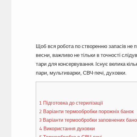
Щоб вся робота по створенню запасів не п
весни, важливо не тільки в точності сліду
тари для консервування. Існує велика кіль
пари, мультиварки, СВЧ-печі, духовки.
1
Підготовка до стерилізації
2
Варіанти термообробки порожніх банок
3
Варіанти термообробки заповнених бано
4
Використання духовки
5
Термообробка в СВЧ-печі