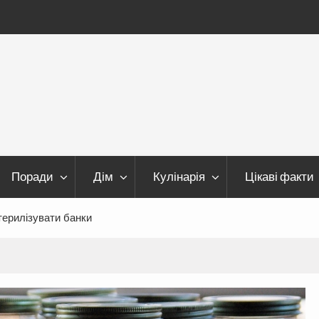
Поради
Дім
Кулінарія
Цікаві факти
терилізувати банки