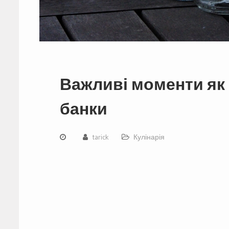
Важливі моменти як
банки
tarick
Кулінарія