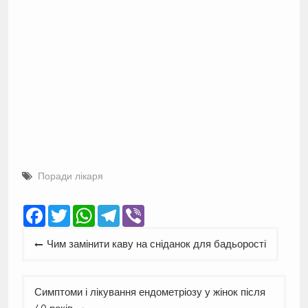
Поради лікаря
Facebook
Twitter
WhatsApp
Telegram
Viber
Навігація
Чим замінити каву на сніданок для бадьорості
записів
Симптоми і лікування ендометріозу у жінок після