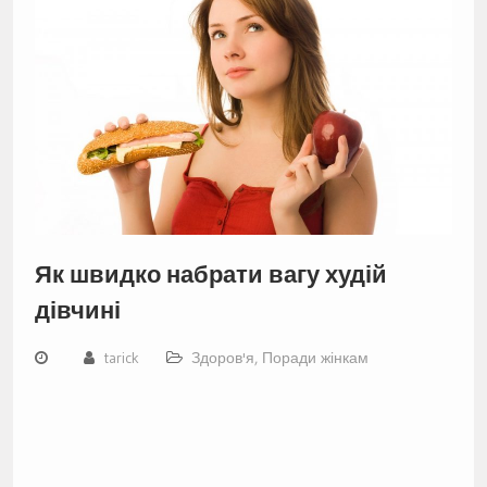
Як швидко набрати вагу худій
дівчині
tarick
Здоров'я
,
Поради жінкам