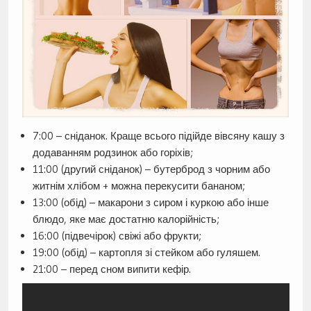
7:00 – сніданок. Краще всього підійде вівсяну кашу з
додаванням родзинок або горіхів;
11:00 (другий сніданок) – бутерброд з чорним або
житнім хлібом + можна перекусити бананом;
13:00 (обід) – макарони з сиром і куркою або інше
блюдо, яке має достатню калорійність;
16:00 (підвечірок) свіжі або фрукти;
19:00 (обід) – картопля зі стейком або гуляшем.
21:00 – перед сном випити кефір.