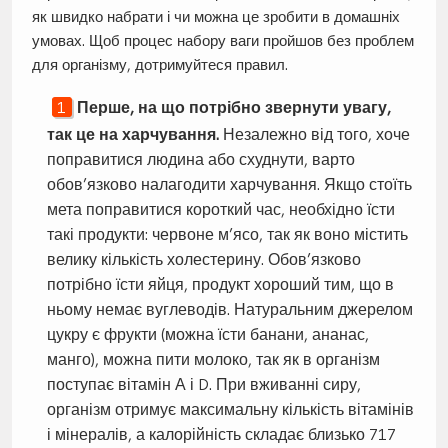
як швидко набрати і чи можна це зробити в домашніх
умовах. Щоб процес набору ваги пройшов без проблем
для організму, дотримуйтеся правил.
Перше, на що потрібно звернути увагу,
так це на харчування.
Незалежно від того, хоче
поправитися людина або схуднути, варто
обов’язково налагодити харчування. Якщо стоїть
мета поправитися короткий час, необхідно їсти
такі продукти: червоне м’ясо, так як воно містить
велику кількість холестерину. Обов’язково
потрібно їсти яйця, продукт хороший тим, що в
ньому немає вуглеводів. Натуральним джерелом
цукру є фрукти (можна їсти банани, ананас,
манго), можна пити молоко, так як в організм
поступає вітамін А і D. При вживанні сиру,
організм отримує максимальну кількість вітамінів
і мінералів, а калорійність складає близько 717