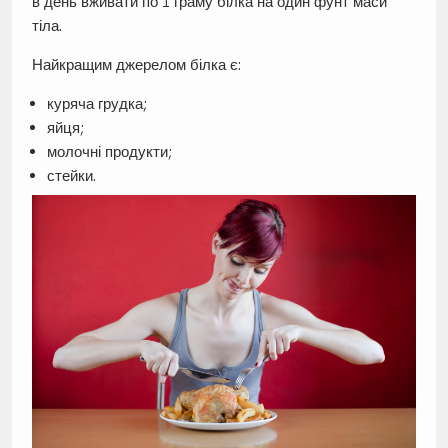
в день вживати по 1 граму білка на один фунт маси
тіла.
Найкращим джерелом білка є:
куряча грудка;
яйця;
молочні продукти;
стейки.