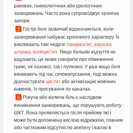
ракових, гінекологічних або урологічних
захворювань. Часто вона супроводжує хронічні
запори.
Гострі болі зазвичай відзначаються, коли
захворювання набуває хронічного характеру. Їх
викликають такі недуги:
панкреатит
,
виразка
шлунка
,
холецистит
. Якщо больові відчуття не
вщухають, це може говорити про обмеження
грижі, як пахової, так і пупкової. У разі якщо болі
виникають під час сечовипускання, тоді можна
діагностувати
цистит
або активізацію жовчних
каменів, їх просування по каналах.
Ріжуча або колюча біль є наслідком
виникнення захворювань, що порушують роботу
ШКТ. Вона проявляється після прийому їжі і
може бути доповнена кислою відрижкою, повним
або частковим відсутністю апетиту і вагою в