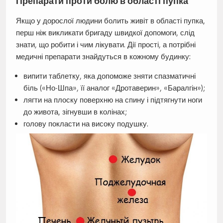
Препарати проти болю в області пупка
Якщо у дорослої людини болить живіт в області пупка,
перш ніж викликати бригаду швидкої допомоги, слід
знати, що робити і чим лікувати. Дії прості, а потрібні
медичні препарати знайдуться в кожному будинку:
випити таблетку, яка допоможе зняти спазматичні
біль («Но-Шпа», її аналог «Дротаверин», «Баралгін»);
лягти на плоску поверхню на спину і підтягнути ноги
до живота, зігнувши в колінах;
голову покласти на високу подушку.