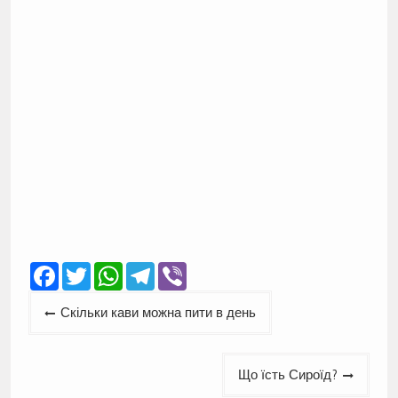
Facebook
Twitter
WhatsApp
Telegram
Viber
Навігація
Скільки кави можна пити в день
записів
Що їсть Сироїд?