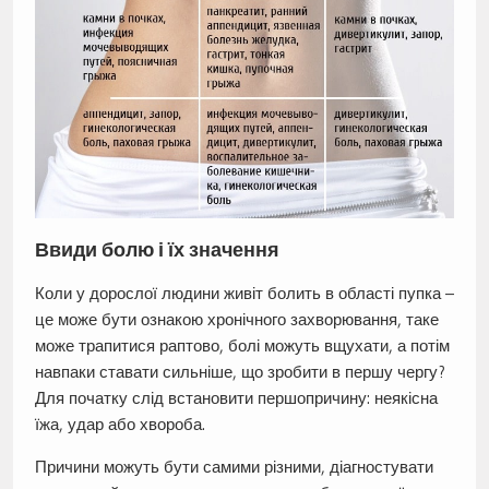
Ввиди болю і їх значення
Коли у дорослої людини живіт болить в області пупка –
це може бути ознакою хронічного захворювання, таке
може трапитися раптово, болі можуть вщухати, а потім
навпаки ставати сильніше, що зробити в першу чергу?
Для початку слід встановити першопричину: неякісна
їжа, удар або хвороба.
Причини можуть бути самими різними, діагностувати