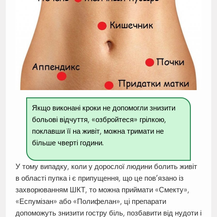
Якщо виконані кроки не допомогли знизити
больові відчуття, «озбройтеся» грілкою,
поклавши її на живіт, можна тримати не
більше чверті години.
У тому випадку, коли у дорослої людини болить живіт
в області пупка і є припущення, що це пов’язано із
захворюванням ШКТ, то можна приймати «Смекту»,
«Еспумізан» або «Полифелан», ці препарати
допоможуть знизити гостру біль, позбавити від нудоти і