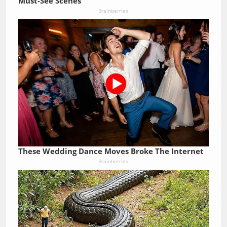
Must-See Scenes
Brainberries
These Wedding Dance Moves Broke The Internet
Brainberries