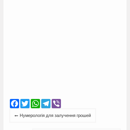
Facebook
Twitter
WhatsApp
Telegram
Viber
Навігація
Нумерологія для залучення грошей
записів