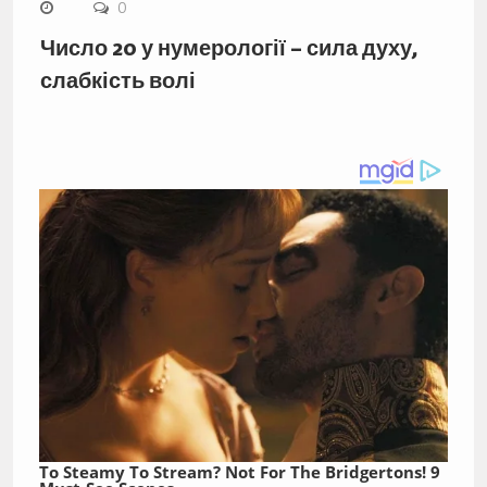
0
Число 20 у нумерології – сила духу,
слабкість волі
To Steamy To Stream? Not For The Bridgertons! 9