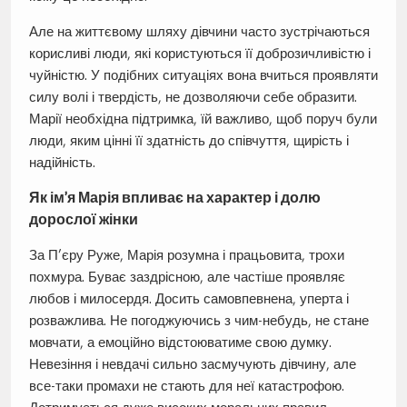
Але на життєвому шляху дівчини часто зустрічаються
корисливі люди, які користуються її доброзичливістю і
чуйністю. У подібних ситуаціях вона вчиться проявляти
силу волі і твердість, не дозволяючи себе образити.
Марії необхідна підтримка, їй важливо, щоб поруч були
люди, яким цінні її здатність до співчуття, щирість і
надійність.
Як ім’я Марія впливає на характер і долю
дорослої жінки
За П’єру Руже, Марія розумна і працьовита, трохи
похмура. Буває заздрісною, але частіше проявляє
любов і милосердя. Досить самовпевнена, уперта і
розважлива. Не погоджуючись з чим-небудь, не стане
мовчати, а емоційно відстоюватиме свою думку.
Невезіння і невдачі сильно засмучують дівчину, але
все-таки промахи не стають для неї катастрофою.