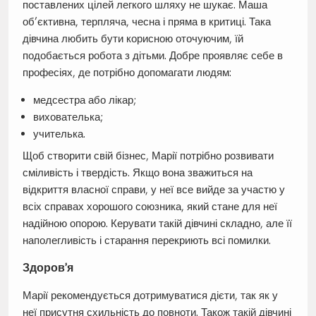
поставлених цілей легкого шляху не шукає. Маша
об’єктивна, терпляча, чесна і пряма в критиці. Така
дівчина любить бути корисною оточуючим, їй
подобається робота з дітьми. Добре проявляє себе в
професіях, де потрібно допомагати людям:
медсестра або лікар;
вихователька;
учителька.
Щоб створити свій бізнес, Марії потрібно розвивати
сміливість і твердість. Якщо вона зважиться на
відкриття власної справи, у неї все вийде за участю у
всіх справах хорошого союзника, який стане для неї
надійною опорою. Керувати такій дівчині складно, але її
наполегливість і старання перекриють всі помилки.
Здоров’я
Марії рекомендується дотримуватися дієти, так як у
неї присутня схильність до повноти. Також такій дівчині