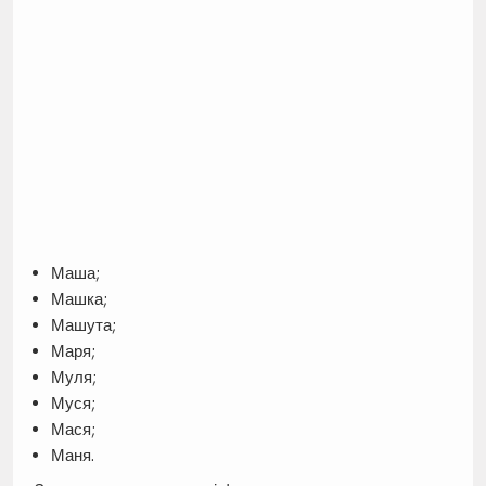
Маша;
Машка;
Машута;
Маря;
Муля;
Муся;
Мася;
Маня.