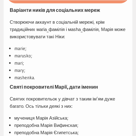
Варіанти ників для соціальних мереж
Створюючи аккаунт в соціальній мережі, крім
традиційних магіа_фамілія і маѕһа_фамілія, Марія може
використовувати такі Ніки:
marie;
marusko;
mari;
mary;
mashenka.
Святі покровителі Марії, дати іменин
Святих покровительок у дівчат з таким ім’ям дуже
багато. Ось тільки деякі з них:
мучениця Марія Азійська;
преподобна Марія Вифинская;
преподобна Марія Єгипетська;