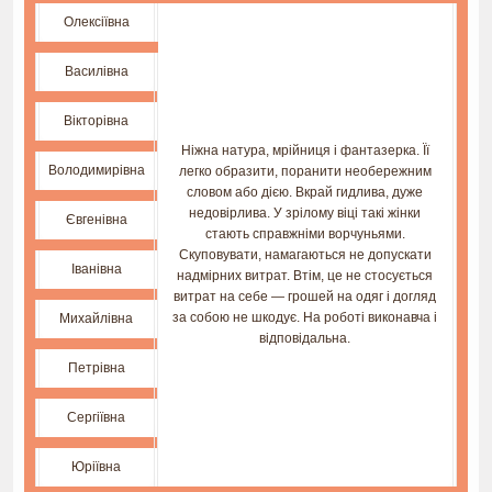
Олексіївна
Василівна
Вікторівна
Ніжна натура, мрійниця і фантазерка. Її
Володимирівна
легко образити, поранити необережним
словом або дією. Вкрай гидлива, дуже
недовірлива. У зрілому віці такі жінки
Євгенівна
стають справжніми ворчуньями.
Скуповувати, намагаються не допускати
Іванівна
надмірних витрат. Втім, це не стосується
витрат на себе — грошей на одяг і догляд
за собою не шкодує. На роботі виконавча і
Михайлівна
відповідальна.
Петрівна
Сергіївна
Юріївна