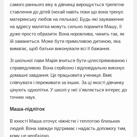
самого раннього віку в дівчинці вирощується трепетне
ставлення до дітей (нехай навіть поки що вона тренує
материнську любов на ляльках). Будь-які зауваження
на адресу малятка можуть сильно поранити Машу, її
дуже просто образити. Вона норовлива, чинить так, як
їй заманеться. Може бути примхливою дитиною, яка
вимагає, щоб батьки виконували всі її бажання.
Зі шкільної лави Марія вчиться бути цілеспрямованою і
справедливою. Вона серйозно і відповідально виконує
домашні завдання. Це працьовита учениця. Вміє
співчувати і переживати за інших. За ці якості дівчинку
цінують однолітки. У школі у неї з’являється інтерес до
точних наук.
Маша-підліток
В юності Маша оточує ніжністю і теплотою близьких
людей. Вона завжди підтримає і надасть допомогу тим,
кому це необхідно.