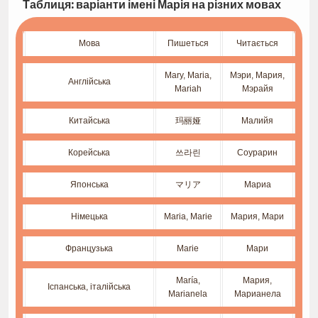
Таблиця: варіанти імені Марія на різних мовах
Мова
Пишеться
Читається
Mary, Maria,
Мэри, Мария,
Англійська
Mariah
Мэрайя
Китайська
玛丽娅
Малийя
Корейська
쓰라린
Соурарин
Японська
マリア
Мариа
Німецька
Maria, Marie
Мария, Мари
Французька
Marie
Мари
María,
Мария,
Іспанська, італійська
Marianela
Марианела