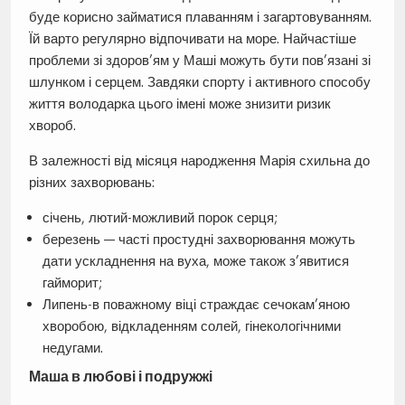
буде корисно займатися плаванням і загартовуванням.
Їй варто регулярно відпочивати на море. Найчастіше
проблеми зі здоров’ям у Маші можуть бути пов’язані зі
шлунком і серцем. Завдяки спорту і активного способу
життя володарка цього імені може знизити ризик
хвороб.
В залежності від місяця народження Марія схильна до
різних захворювань:
січень, лютий-можливий порок серця;
березень — часті простудні захворювання можуть
дати ускладнення на вуха, може також з’явитися
гайморит;
Липень-в поважному віці страждає сечокам’яною
хворобою, відкладенням солей, гінекологічними
недугами.
Маша в любові і подружжі