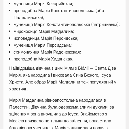
мучениця Марія Кесарийская;
преподобна Марія Константинопольська (або
Палестинська);
мучениця Марія Константинопольська (патрицианка);
мироносиця Марія Магдалина;
исповедница Марія Персидська;
мучениця Марія Персидська;
схимонахиня Марія Радонежская;
преподобна Марія Хиданская.
Найвідоміша дівчина з цим ім’ям з Біблії — Свята Діва
Марія, яка народила і виховала Сина Божого, Ісуса
Христа. Але образ Марії Магдалини теж популярний у
християн.
Марія Магдалина рівноапостольна народилася в
Палестині. Дівчина була одержима злими духами, за
зціленням вона вирушила до Ісуса. Знайомство з
Месією призвело не тільки до зцілення, вона стала
його вірною ученицею. Марія залишилася поруч з