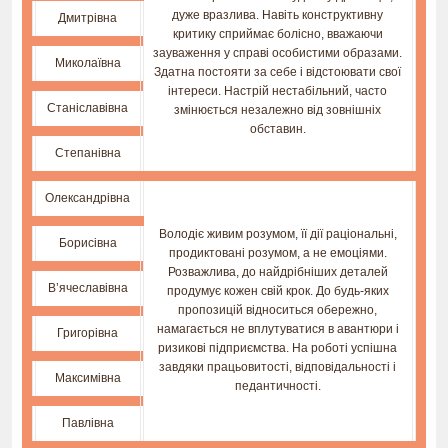
дуже вразлива. Навіть конструктивну
Дмитрівна
критику сприймає болісно, вважаючи
зауваження у справі особистими образами.
Миколаївна
Здатна постояти за себе і відстоювати свої
інтереси. Настрій нестабільний, часто
Станіславівна
змінюється незалежно від зовнішніх
обставин.
Степанівна
Олександрівна
Володіє живим розумом, її дії раціональні,
Борисівна
продиктовані розумом, а не емоціями.
Розважлива, до найдрібніших деталей
В’ячеславівна
продумує кожен свій крок. До будь-яких
пропозицій відноситься обережно,
намагається не вплутуватися в авантюри і
Григорівна
ризикові підприємства. На роботі успішна
завдяки працьовитості, відповідальності і
Максимівна
педантичності.
Павлівна