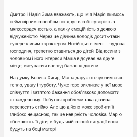
Дмитро і Надія Зима вважають, що ім’я Марія якимось
неймовірним способом поєднує в собі суворість з
мягкосердечностью, а палку емоційність з деякою
відчуженістю. Через це дівчина володіє досить-таки
суперечливим характером. Носій цього імені — чудова
господиня, трепетно ставиться до дітей. Відносини з
чоловіком і його інтереси Маша відсуває на друге
місце, висуваючи вперед бажання дитини.
На думку Бориса Хигир, Маша дарує оточуючим своє
тепло, увагу і турботу. Чуже горе викликає у неї море
співчуття і затятого бажання обов’язково допомогти
стражденному. Побутові проблеми така дівчина
переносить стійко. Але що дійсно може зробити її
глибоко нещасною, так це невірність чоловіка. Марію
обожнюють її діти, в будь-якій спірній ситуації вони
будуть на боці матері.