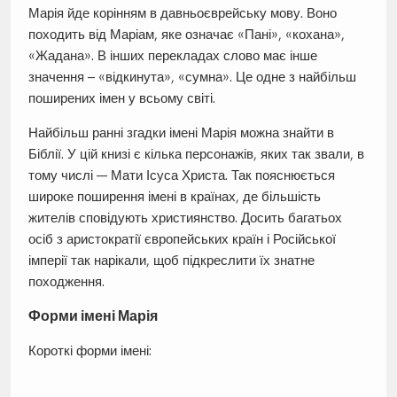
Марія йде корінням в давньоєврейську мову. Воно
походить від Маріам, яке означає «Пані», «кохана»,
«Жадана». В інших перекладах слово має інше
значення – «відкинута», «сумна». Це одне з найбільш
поширених імен у всьому світі.
Найбільш ранні згадки імені Марія можна знайти в
Біблії. У цій книзі є кілька персонажів, яких так звали, в
тому числі — Мати Ісуса Христа. Так пояснюється
широке поширення імені в країнах, де більшість
жителів сповідують християнство. Досить багатьох
осіб з аристократії європейських країн і Російської
імперії так нарікали, щоб підкреслити їх знатне
походження.
Форми імені Марія
Короткі форми імені: