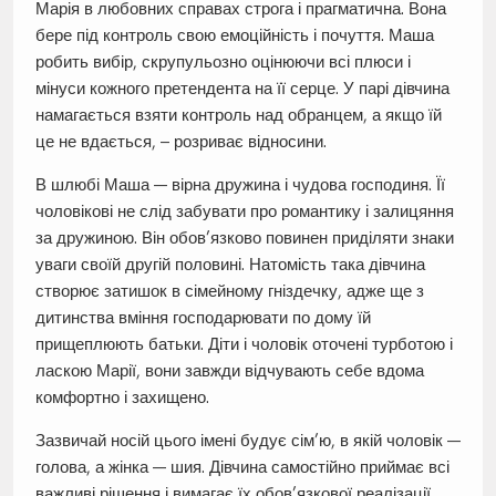
Марія в любовних справах строга і прагматична. Вона
бере під контроль свою емоційність і почуття. Маша
робить вибір, скрупульозно оцінюючи всі плюси і
мінуси кожного претендента на її серце. У парі дівчина
намагається взяти контроль над обранцем, а якщо їй
це не вдається, – розриває відносини.
В шлюбі Маша — вірна дружина і чудова господиня. Її
чоловікові не слід забувати про романтику і залицяння
за дружиною. Він обов’язково повинен приділяти знаки
уваги своїй другій половині. Натомість така дівчина
створює затишок в сімейному гніздечку, адже ще з
дитинства вміння господарювати по дому їй
прищеплюють батьки. Діти і чоловік оточені турботою і
ласкою Марії, вони завжди відчувають себе вдома
комфортно і захищено.
Зазвичай носій цього імені будує сім’ю, в якій чоловік —
голова, а жінка — шия. Дівчина самостійно приймає всі
важливі рішення і вимагає їх обов’язкової реалізації.