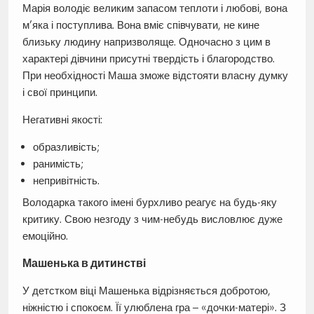
Марія володіє великим запасом теплоти і любові, вона
м’яка і поступлива. Вона вміє співчувати, не кине
близьку людину напризволяще. Одночасно з цим в
характері дівчини присутні твердість і благородство.
При необхідності Маша зможе відстояти власну думку
і свої принципи.
Негативні якості:
образливість;
ранимість;
непривітність.
Володарка такого імені бурхливо реагує на будь-яку
критику. Свою незгоду з чим-небудь висловлює дуже
емоційно.
Машенька в дитинстві
У детстком віці Машенька відрізняється добротою,
ніжністю і спокоєм. Її улюблена гра – «дочки-матері». З