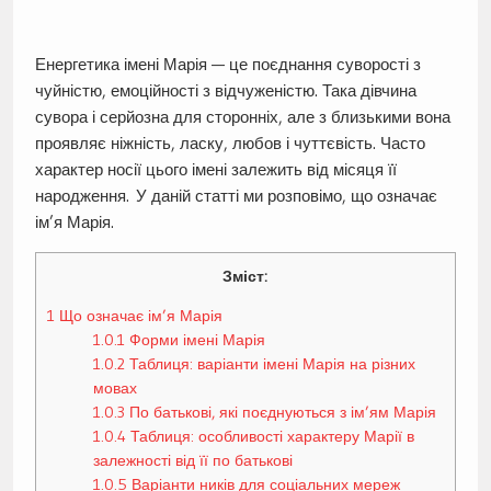
Енергетика імені Марія — це поєднання суворості з
чуйністю, емоційності з відчуженістю. Така дівчина
сувора і серйозна для сторонніх, але з близькими вона
проявляє ніжність, ласку, любов і чуттєвість. Часто
характер носії цього імені залежить від місяця її
народження. У даній статті ми розповімо, що означає
ім’я Марія.
Зміст:
1
Що означає ім’я Марія
1.0.1
Форми імені Марія
1.0.2
Таблиця: варіанти імені Марія на різних
мовах
1.0.3
По батькові, які поєднуються з ім’ям Марія
1.0.4
Таблиця: особливості характеру Марії в
залежності від її по батькові
1.0.5
Варіанти ників для соціальних мереж