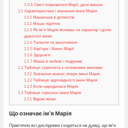
1.0.6
Святі покровителі Марії, дати іменин
1.1
Характеристика і значення імені Марія
1.1.1
Машенька в дитинстві
1.1.2
Маша-підліток
1.1.3
Як ім’я Марія впливає на характер і долю
дорослої жінки
1.1.4
Таланти та захоплення
1.1.5
Кар’єра і бізнес Марії
1.1.6
Здоров’я
1.1.7
Маша в любові і подружжі
1.2
Таблиця: сумісність з чоловічими іменами
1.2.1
Значення кожної літери імені Марія
1.2.2
Таблиця: відповідності імені Марія
1.2.3
Коли народилася Марія
1.3
Таблиця: гороскоп імені Марія
1.3.1
Відомі жінки
Що означає ім’я Марія
Практично всі дослідники сходяться на думці, що ім’я