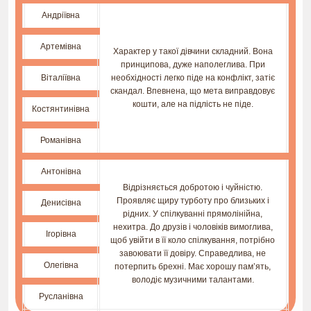
Андріївна
Артемівна
Характер у такої дівчини складний. Вона
принципова, дуже наполеглива. При
Віталіївна
необхідності легко піде на конфлікт, затіє
скандал. Впевнена, що мета виправдовує
кошти, але на підлість не піде.
Костянтинівна
Романівна
Антонівна
Відрізняється добротою і чуйністю.
Проявляє щиру турботу про близьких і
Денисівна
рідних. У спілкуванні прямолінійна,
нехитра. До друзів і чоловіків вимоглива,
Ігорівна
щоб увійти в її коло спілкування, потрібно
завоювати її довіру. Справедлива, не
Олегівна
потерпить брехні. Має хорошу пам’ять,
володіє музичними талантами.
Русланівна