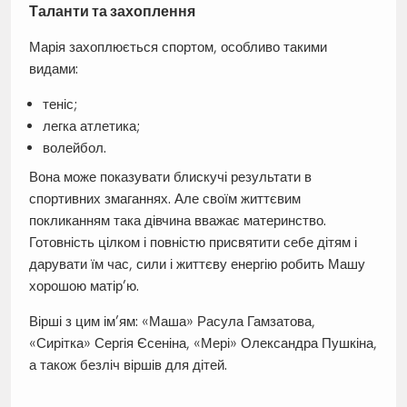
Таланти та захоплення
Марія захоплюється спортом, особливо такими
видами:
теніс;
легка атлетика;
волейбол.
Вона може показувати блискучі результати в
спортивних змаганнях. Але своїм життєвим
покликанням така дівчина вважає материнство.
Готовність цілком і повністю присвятити себе дітям і
дарувати їм час, сили і життєву енергію робить Машу
хорошою матір’ю.
Вірші з цим ім’ям: «Маша» Расула Гамзатова,
«Сирітка» Сергія Єсеніна, «Мері» Олександра Пушкіна,
а також безліч віршів для дітей.