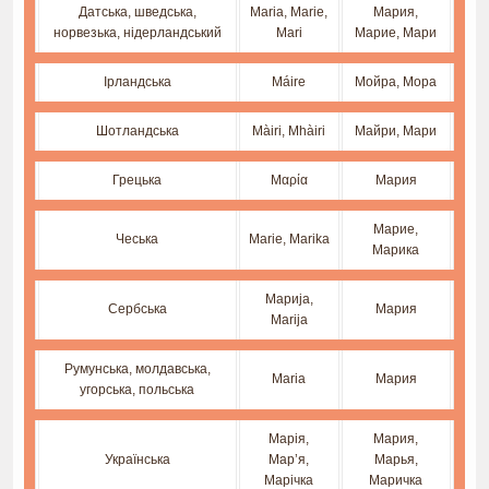
Датська, шведська,
Maria, Marie,
Мария,
норвезька, нідерландський
Mari
Марие, Мари
Ірландська
Máire
Мойра, Мора
Шотландська
Màiri, Mhàiri
Майри, Мари
Грецька
Μαρία
Мария
Марие,
Чеська
Marie, Marika
Марика
Марија,
Сербська
Мария
Marija
Румунська, молдавська,
Maria
Мария
угорська, польська
Марія,
Мария,
Українська
Мар’я,
Марья,
Марічка
Маричка