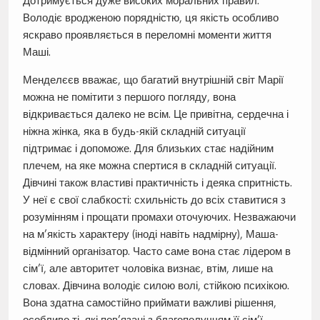
Дотримується дуже високих моральних правил.
Володіє вродженою порядністю, ця якість особливо
яскраво проявляється в переломні моменти життя
Маші.
Менделєєв вважає, що багатий внутрішній світ Марії
можна не помітити з першого погляду, вона
відкривається далеко не всім. Це привітна, сердечна і
ніжна жінка, яка в будь-якій складній ситуації
підтримає і допоможе. Для близьких стає надійним
плечем, на яке можна спертися в складній ситуації.
Дівчині також властиві практичність і деяка спритність.
У неї є свої слабкості: схильність до всіх ставитися з
розумінням і прощати промахи оточуючих. Незважаючи
на м’якість характеру (іноді навіть надмірну), Маша-
відмінний організатор. Часто саме вона стає лідером в
сім’ї, але авторитет чоловіка визнає, втім, лише на
словах. Дівчина володіє силою волі, стійкою психікою.
Вона здатна самостійно приймати важливі рішення,
особливо ті, які пов’язані з благополуччям її сім’ї.