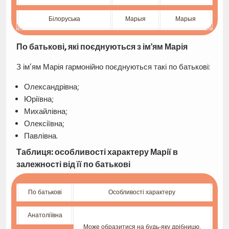
Білоруська
Марыя
Марыя
По батькові, які поєднуються з ім’ям Марія
З ім’ям Марія гармонійно поєднуються такі по батькові:
Олександрівна;
Юріївна;
Михайлівна;
Олексіївна;
Павлівна.
Таблиця: особливості характеру Марії в
залежності від її по батькові
По батькові
Особливості характеру
Анатоліївна
Може образитися на будь-яку дрібницю,