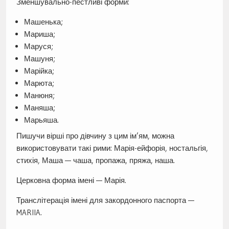
Зменшувально-пестливі форми:
Машенька;
Мариша;
Маруся;
Машуня;
Марійка;
Марюта;
Манюня;
Маняша;
Марьяша.
Пишучи вірші про дівчину з цим ім’ям, можна
використовувати такі рими: Марія-ейфорія, ностальгія,
стихія, Маша — чаша, пропажа, пряжа, наша.
Церковна форма імені — Марія.
Транслітерація імені для закордонного паспорта —
MARIIA.