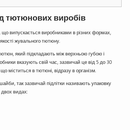
д тютюнових виробів
 що випускається виробниками в різних формах,
 якості жувального тютюну.
тютюн, який підкладають між верхньою губою і
обники вказують свій час, зазвичай це від 5 до 30
що міститься в тютюні, відразу в організм.
шайби, так зазвичай підлітки називають упаковку
 двох видах: