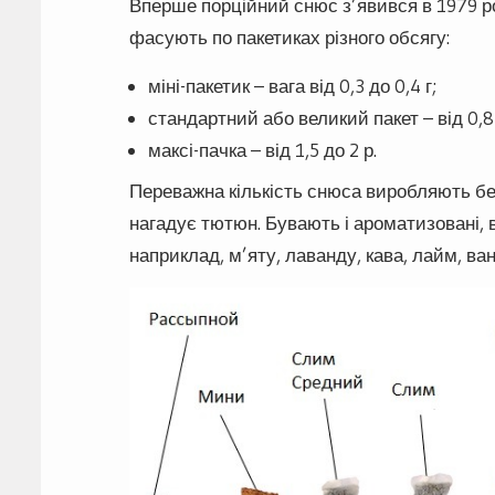
Вперше порційний снюс з’явився в 1979 роц
фасують по пакетиках різного обсягу:
міні-пакетик – вага від 0,3 до 0,4 г;
стандартний або великий пакет – від 0,8 
максі-пачка – від 1,5 до 2 р.
Переважна кількість снюса виробляють без
нагадує тютюн. Бувають і ароматизовані, 
наприклад, м’яту, лаванду, кава, лайм, вані