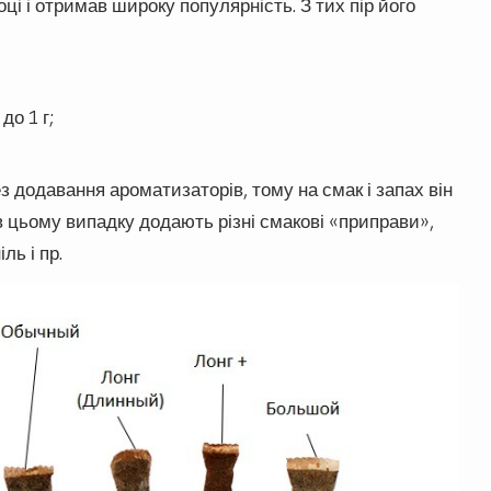
і і отримав широку популярність. З тих пір його
до 1 г;
 додавання ароматизаторів, тому на смак і запах він
в цьому випадку додають різні смакові «приправи»,
ль і пр.