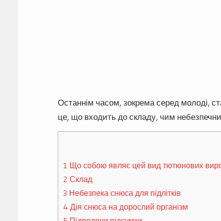
Останнім часом, зокрема серед молоді, с
це, що входить до складу, чим небезпечни
1
Що собою являє цей вид тютюнових вир
2
Склад
3
Небезпека снюса для підлітків
4
Дія снюса на дорослий організм
5
Підводячи підсумки