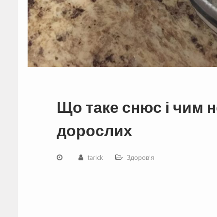
Що таке снюс і чим н
дорослих
tarick
Здоров'я