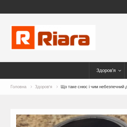
Skip
to
content
Здоров’я
Головна
Здоров'я
Що таке снюс і чим небезпечний д