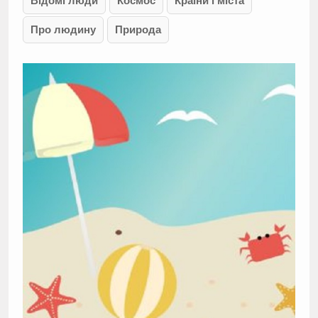
Відомі люди
Космос
Країни і міста
Про людину
Природа