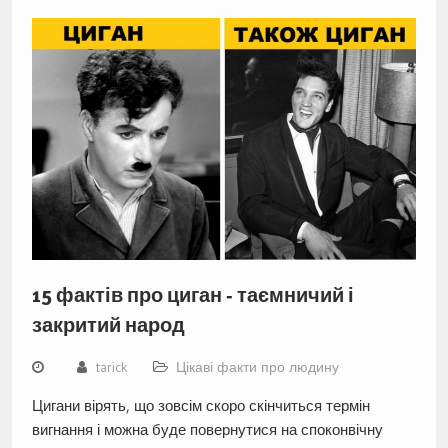
15 фактів про циган ‑ таємничий і
закритий народ
tarick
Цікаві факти про людину
Цигани вірять, що зовсім скоро скінчиться термін
вигнання і можна буде повернутися на споконвічну