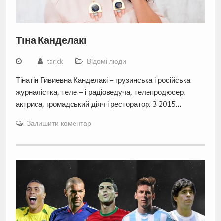
Тіна Канделакі
tarick
Відомі люди
Тінатін Гивиевна Канделакі – грузинська і російська
журналістка, теле – і радіоведуча, телепродюсер,
актриса, громадський діяч і ресторатор. З 2015…
Залишити коментар