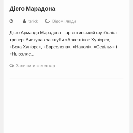
Дієго Марадона
tarick
Відомі люди
Дієго Армандо Марадона – аргентинський футболіст і
тренер. Виступав за клуби «Архентінос Хуніорс»,
«Бока Хуніорс», «Барселона», «Наполі», «Севілья» і
«Ньюэллс…
Залишити коментар