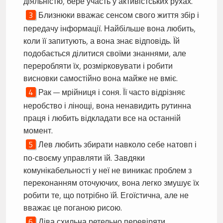
діяльністю, бере участь у активістських рухах.
Близнюки вважає сенсом свого життя збір і
передачу інформації. Найбільше вона любить,
коли її запитують, а вона знає відповідь. Їй
подобається ділитися своїми знаннями, але
переробляти їх, розмірковувати і робити
висновки самостійно вона майже не вміє.
Рак — мрійниця і соня. Її часто відрізняє
неробство і лінощі, вона ненавидить рутинна
праця і любить відкладати все на останній
момент.
Лев любить збирати навколо себе натовп і
по-своєму управляти їй. Завдяки
комунікабельності у неї не виникає проблем з
переконанням оточуючих, вона легко змушує їх
робити те, що потрібно їй. Егоїстична, але не
вважає це поганою рисою.
Діва схильна ретельно перевіряти