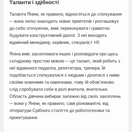
Таланти і здібності
Таланти Яніни, як правило, відносяться до спілкування
— вона легко знаходить нових приятелів і розташовує
до себе оточуючих, вміє переконувати і грамотно
будувати конструктивний діалог. З неї виходить
відмінний менеджер, керівник, спеціаліст HR.
Яніна вміє захоплювати інших і розповідати про щось
складному простою мовою — це талант, який робить з
неї відмінного педагога, репетитора, тренера. Їй
подобається спілкуватися з людьми і ділитися з ними
своїми знаннями та навичками, тому їй обов’язково
слід спробувати себе в ролі вчителя, вчительки.
Область дівчина вибирає залежно від своїх захоплень
— вони у Яніни, як правило, самі різноманітні, від
літератури Срібного століття до робототехніки та
проектування.