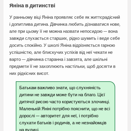
Яніна в дитинстві
У ранньому віці Яніна проявляє себе як життєрадісний
і допитлива дитина. Дівчинка любить дізнаватися нове,
але при цьому її не можна назвати непосидою — вона
завжди слухається старших, рідко шумить і веде себе
досить спокійно. У школі Яніна відрізняється гарною
успішністю, але блискучих успіхів від неї чекати не
варто — дівчинка старанна і завзята, але шкільні
предмети її не захоплюють настільки, щоб досягти в
них рідкісних висот.
Батькам важливо знати, що слухняність
дитини не завжди може бути на благо. Цієї
дитячої рисою часто користуються злочинці.
Маленькій Яніні потрібно пояснити, що не всі
дорослі — авторитет для неї, і потрібно
слухати батьків і родичів, а не незнайомців
на вулиці.