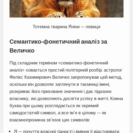
Тотемна тварина Яніни — левиця
Семантико-фонетичний аналіз за
Величко
Під складним терміном «семантико-фонетичний
аналіз» ховається простий політерний розбір. астролог
Фелікс Казимирович Величко запропонував цей метод,
оскільки він дозволяє заглянути в таємниці імені,
розкриває його приховане значення і дає підказки
власнику, які дозволяють досягти успіху в житті. Кожна
буква при цьому розглядається як окремий
самодостатній символ, а все ім’я в цілому — як
взаємнопроникна зв’язок цих символів:
Я — почуття власної гідності і вміння її відстоювати,