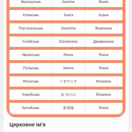
Французька
Jeanine
Жанін
Іспанська
Juana
Хуана
Португальська
Joaninha
Жуанинья
Італійська
Giovannina
Джованнина
Українська
Яніна
Яніна
Польська
Janina
Яніна
Японська
イオナニナ
Иоанина
Корейська
요 아니나
Йоанина
Китайська
亚尼纳
Яніна
Церковне ім’я