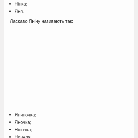
Нінка;
Яня.
Ласкаво Яніну називають так:
Яниночка;
Яночка;
Ніночка;
Нинуля.