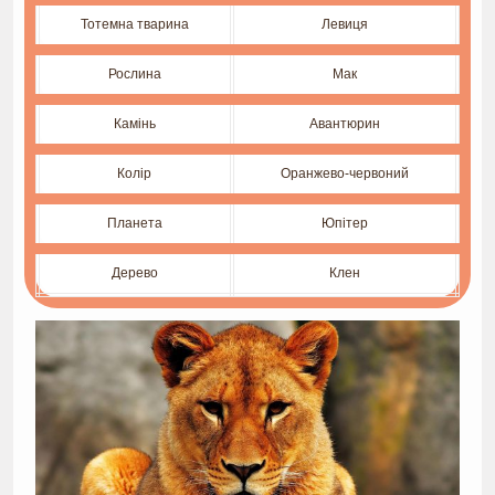
Тотемна тварина
Левиця
Рослина
Мак
Камінь
Авантюрин
Колір
Оранжево-червоний
Планета
Юпітер
Дерево
Клен