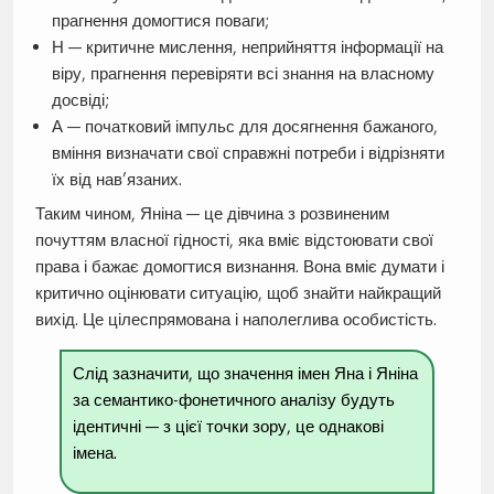
прагнення домогтися поваги;
Н — критичне мислення, неприйняття інформації на
віру, прагнення перевіряти всі знання на власному
досвіді;
А — початковий імпульс для досягнення бажаного,
вміння визначати свої справжні потреби і відрізняти
їх від нав’язаних.
Таким чином, Яніна — це дівчина з розвиненим
почуттям власної гідності, яка вміє відстоювати свої
права і бажає домогтися визнання. Вона вміє думати і
критично оцінювати ситуацію, щоб знайти найкращий
вихід. Це цілеспрямована і наполеглива особистість.
Слід зазначити, що значення імен Яна і Яніна
за семантико-фонетичного аналізу будуть
ідентичні — з цієї точки зору, це однакові
імена.