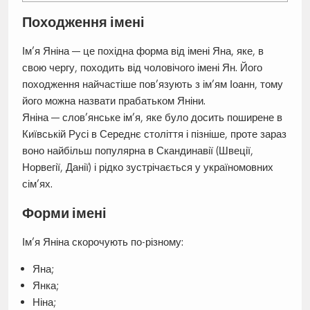
Походження імені
Ім’я Яніна — це похідна форма від імені Яна, яке, в
свою чергу, походить від чоловічого імені Ян. Його
походження найчастіше пов’язують з ім’ям Іоанн, тому
його можна назвати прабатьком Яніни.
Яніна — слов’янське ім’я, яке було досить поширене в
Київській Русі в Середнє століття і пізніше, проте зараз
воно найбільш популярна в Скандинавії (Швеції,
Норвегії, Данії) і рідко зустрічається у україномовних
сім’ях.
Форми імені
Ім’я Яніна скорочують по-різному:
Яна;
Янка;
Ніна;