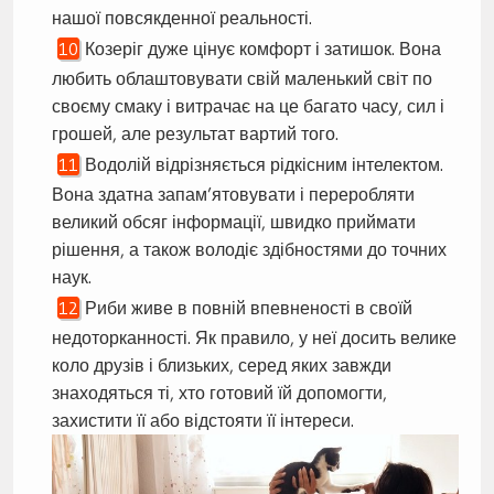
нашої повсякденної реальності.
Козеріг дуже цінує комфорт і затишок. Вона
любить облаштовувати свій маленький світ по
своєму смаку і витрачає на це багато часу, сил і
грошей, але результат вартий того.
Водолій відрізняється рідкісним інтелектом.
Вона здатна запам’ятовувати і переробляти
великий обсяг інформації, швидко приймати
рішення, а також володіє здібностями до точних
наук.
Риби живе в повній впевненості в своїй
недоторканності. Як правило, у неї досить велике
коло друзів і близьких, серед яких завжди
знаходяться ті, хто готовий їй допомогти,
захистити її або відстояти її інтереси.