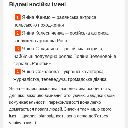
Відомі носійки імені
Яніна Жеймо — радянська актриса
польського походження
Яніна Колесніченка — російська актриса,
заслужена артистка Росії
Яніна Студилина — російська актриса,
найбільш популярна роллю Поліни Зеленовой в
серіалі «Ранетки»
Яніна Соколоова— українська акторка,
журналістка, телеведуча, громадська діячка.
Яніна — цілеспрямована і наполеглива особистість,
для якої важливо визнання оточуючих. Завдяки своїй
комунікабельності і переконливості вона легко
домагається поваги людей. Знаючи таємницю свого
імені і щасливі відповідності, вона легко доб’ється
успіху в житті.