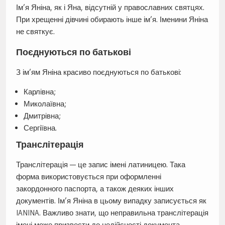
Ім’я Яніна, як і Яна, відсутній у православних святцях.
При хрещенні дівчині обирають інше ім’я. Іменини Яніна
не святкує.
Поєднуються по батькові
З ім’ям Яніна красиво поєднуються по батькові:
Карлівна;
Миколаївна;
Дмитрівна;
Сергіївна.
Транслітерація
Транслітерація — це запис імені латиницею. Така
форма використовується при оформленні
закордонного паспорта, а також деяких інших
документів. Ім’я Яніна в цьому випадку записується як
IANINA. Важливо знати, що неправильна транслітерація
імені може призвести до недійсності документа.