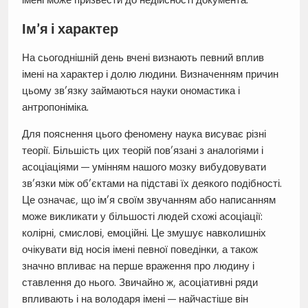
Ім’я і характер
На сьогоднішній день вчені визнають певний вплив
імені на характер і долю людини. Визначенням причин
цьому зв’язку займаються науки ономастика і
антропоніміка.
Для пояснення цього феномену наука висуває різні
теорії. Більшість цих теорій пов’язані з аналогіями і
асоціаціями — умінням нашого мозку вибудовувати
зв’язки між об’єктами на підставі їх деякого подібності.
Це означає, що ім’я своїм звучанням або написанням
може викликати у більшості людей схожі асоціації:
колірні, смислові, емоційні. Це змушує навколишніх
очікувати від носія імені певної поведінки, а також
значно впливає на перше враження про людину і
ставлення до нього. Звичайно ж, асоціативні ряди
впливають і на володаря імені — найчастіше він