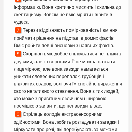
інформацію. Вона критично мислить і схильна до
скептицизму. Зовсім не вміє мріяти і вірити в
чудеса.
Терези відрізняють поміркованість і вміння
приймати рішення на підставі відомих фактів.
Вміє робити певні висновки з наявних фактів.
Скорпіон вміє добре спілкуватися не тільки з
друзями, але і з ворогами. Її не можна назвати
лицемірною, але вона завжди намагається
уникати словесних перепалок, грубощів і
відкритих сварок, воліючи їм спокійне вираження
свого негативного ставлення. Вона з тих людей,
хто може з привітним обличчям і широкою
посмішкою заявити, що ненавидить вас.
Стрілець володіє екстрасенсорними
здібностями. Вона любить розгадувати загадки і
міркувати про речі, які перебувають за межами