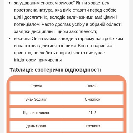
за удаваним спокоєм зимової Яніни ховається
пристрасна натура, яка вміє ставити перед собою
цілі і досягати їх, володіє величезними амбіціями і
потенціалом. Часто досягає успіху в обраній області
завдяки дисципліні і щирій захопленості;
весняна Яніна майже завжди в гарному настрої, яким
вона готова ділитися з іншими. Вона товариська і
привітна, не любить сварки і часто виступає
ініціатором примирення.
Таблиця: езотеричні відповідності
Стихія
Вогонь
Знак Зодіаку
Скорпіон
Щасливе число
11, 3
День тижня
П’ятниця