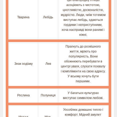
Цю благородну птицю
асоціюють з чистотою,
цнотливістю, досконалістю,
мудрістю. Люди, чиїм тотемом
Тварина
Лебідь
виступає лебідь, здаються
гордими і неприступними,
хоча насправді вони ранимі і
ніжні.
Прагнуть до розкішного
життя, мріють про
популярність. Вони
обожнюють перебувати в
Знак зодіаку
Лев
центрі уваги, слухати похвалу
і компліменти на свою адресу.
У всьому хочуть бути
першими.
У багатьох культурах
Рослина
Полуниця
виступає символом любові.
Уособлює домашнє тепло і
комфорт. Мідний амулет