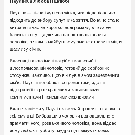
Пауліна в любові і шлюбі
Пауліна — ніжна і чуттєва жінка, яка відповідально
підходить до вибору супутника життя. Вона не стане
витрачати час на короткочасні романи, в яких не
бачить сенсу. Ця дівчина налаштована знайти
чоловіка, з яким в майбутньому зможе створити міцну і
щасливу сім’ю.
Власниці такого імені потрібен вольовий і
цілеспрямований чоловік, готовий до серйозних
стосунків. Важливо, щоб він був в змозі забезпечити
сім’ю. Пауліні подобаються романтики, здатні
підкорити її серце красивими залицяннями,
компліментами і приємними сюрпризами.
Вдале заміжжя у Паулін зазвичай трапляється вже в
зрілому віці. Вибравши в чоловіки відповідального,
прагматичного, розважливого чоловіка, вона віддає
йому любов і турботу, мудро підтримує їх союз.