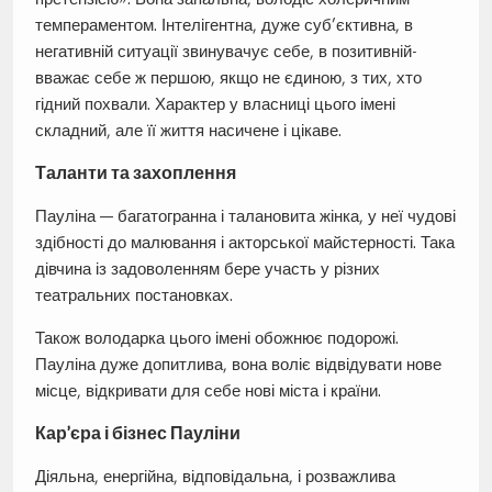
темпераментом. Інтелігентна, дуже суб’єктивна, в
негативній ситуації звинувачує себе, в позитивній-
вважає себе ж першою, якщо не єдиною, з тих, хто
гідний похвали. Характер у власниці цього імені
складний, але її життя насичене і цікаве.
Таланти та захоплення
Пауліна — багатогранна і талановита жінка, у неї чудові
здібності до малювання і акторської майстерності. Така
дівчина із задоволенням бере участь у різних
театральних постановках.
Також володарка цього імені обожнює подорожі.
Пауліна дуже допитлива, вона воліє відвідувати нове
місце, відкривати для себе нові міста і країни.
Кар’єра і бізнес Пауліни
Діяльна, енергійна, відповідальна, і розважлива