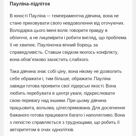
Пауліна-підліток
В юності Пауліна — темпераментна дівчина, вона не
стане приховувати свого невдоволення від оточуючих.
Володарка цього імені воліє говорити правду в
обличчя, а не лицемірити і робити вигляд, що проблема
її не хвилює. Пауліночка-вічний борець за
справедливість. Ставши свідком якогось конфлікту,
вона обов’язково захистить слабкого.
Така дівчина знає собі ціну, вона нікому не дозволить
себе ображати і, тим більше, ображати. Пауліна
завжди готова проявити свої лідерські якості. Вона
любить перебувати в центрі уваги, підкреслювати
свою перевагу над іншими. При цьому дівчина
працьовита, вольова, цілеспрямована. Для досягнення
бажаного готова працювати багато і наполегливо. Вона
з легкістю справляється з труднощами, що робить її
авторитетом в очах однолітків.