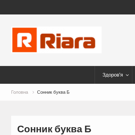
Skip
to
content
Здоров’я
Головна
Сонник буква Б
Сонник буква Б