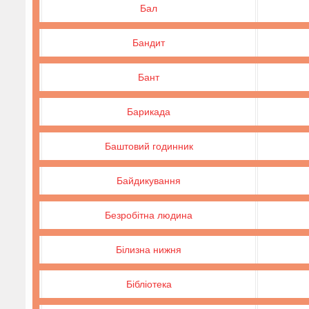
Бал
Бандит
Бант
Барикада
Баштовий годинник
Байдикування
Безробітна людина
Білизна нижня
Бібліотека