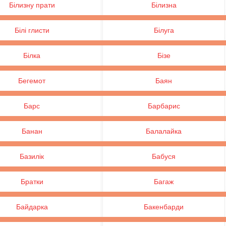
Білизну прати
Білизна
Білі глисти
Білуга
Білка
Бізе
Бегемот
Баян
Барс
Барбарис
Банан
Балалайка
Базилік
Бабуся
Братки
Багаж
Байдарка
Бакенбарди