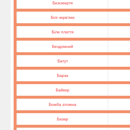
Безсмертя
Білі черв’яки
Біле плаття
Бездомний
Батут
Барак
Байкер
Бомба атомна
Базар