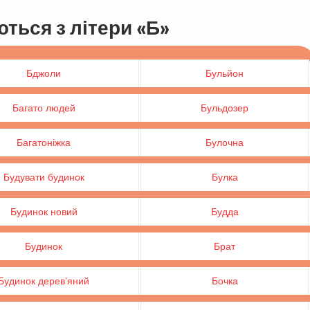
ться з літери «Б»
Бджоли
Бульйон
Багато людей
Бульдозер
Багатоніжка
Булочна
Будувати будинок
Булка
Будинок новий
Будда
Будинок
Брат
Будинок дерев’яний
Бочка