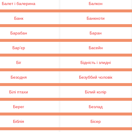
Балет і балерина
Балкон
Банк
Банкноти
Барабан
Баран
Бар’єр
Басейн
Біг
Бідність і злидні
Безодня
Безуббий чоловік
Білі птахи
Білий колір
Берег
Безлад
Біблія
Бісер