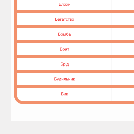
Блохи
Багатство
Бомба
Брат
Брід
Будильник
Бик