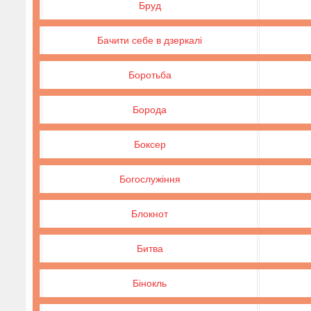
Бруд
Бачити себе в дзеркалі
Боротьба
Борода
Боксер
Богослужіння
Блокнот
Битва
Бінокль