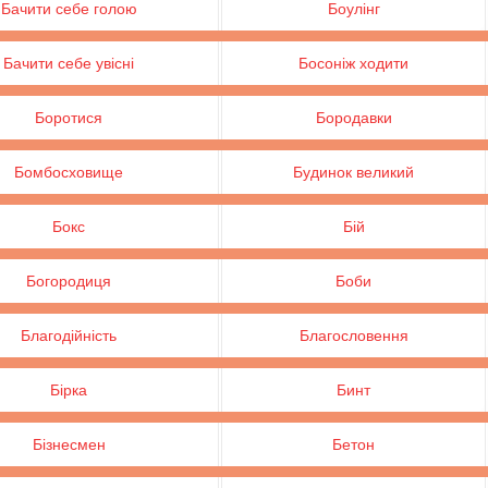
Бачити себе голою
Боулінг
Бачити себе увісні
Босоніж ходити
Боротися
Бородавки
Бомбосховище
Будинок великий
Бокс
Бій
Богородиця
Боби
Благодійність
Благословення
Бірка
Бинт
Бізнесмен
Бетон