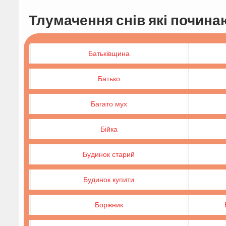
Тлумачення снів які починаю
Батьківщина
Батько
Багато мух
Бійка
Будинок старий
Будинок купити
Боржник